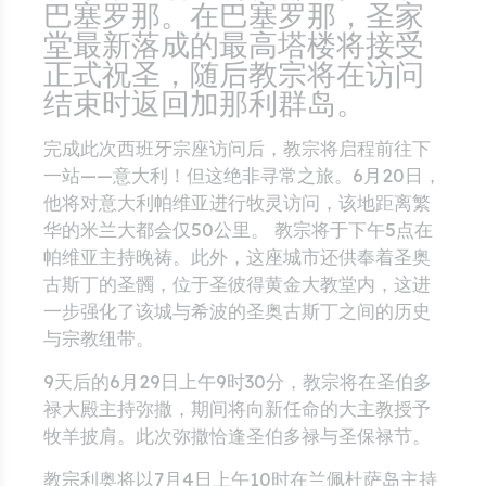
巴塞罗那。在巴塞罗那，圣家
堂最新落成的最高塔楼将接受
正式祝圣，随后教宗将在访问
结束时返回加那利群岛。
完成此次西班牙宗座访问后，教宗将启程前往下
一站——意大利！但这绝非寻常之旅。6月20日，
他将对意大利帕维亚进行牧灵访问，该地距离繁
华的米兰大都会仅50公里。 教宗将于下午5点在
帕维亚主持晚祷。此外，这座城市还供奉着圣奥
古斯丁的圣髑，位于圣彼得黄金大教堂内，这进
一步强化了该城与希波的圣奥古斯丁之间的历史
与宗教纽带。
9天后的6月29日上午9时30分，教宗将在圣伯多
禄大殿主持弥撒，期间将向新任命的大主教授予
牧羊披肩。此次弥撒恰逢圣伯多禄与圣保禄节。
教宗利奥将以7月4日上午10时在兰佩杜萨岛主持