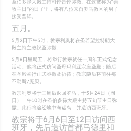
圣伯多禄大殿主持司铎晋铎弥撒。在这被称为“善
牧主日”的日子里，将有八位来自罗马教区的男子
接受晋铎。
五月。
5月2日下午5时，教宗利奥将在圣若望拉特朗大
殿主持主教祝圣弥撒。
5月8日星期五，将举行教宗就任一周年正式纪念
活动。他将正式访问圣母玛利亚宗座圣殿；随后
在圣殿举行正式弥撒及祈祷；教宗随后将前往那
不勒斯/庞贝。
教宗利奥将于三周后返回罗马，于5月24日（周
日）上午10时在圣伯多禄大殿主持五旬节主日弥
撒。此行将途经地中海诸岛，并造访西班牙。
教宗将于6月6日至12日访问西
班牙，先后造访首都马德里和