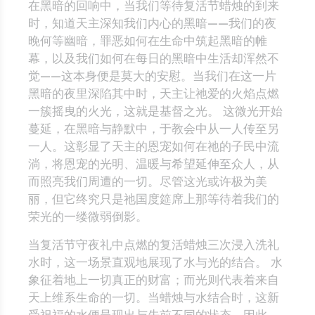
在黑暗的回响中，当我们等待复活节蜡烛的到来
时，知道天主深知我们内心的黑暗——我们的夜
晚何等幽暗，罪恶如何在生命中筑起黑暗的帷
幕，以及我们如何在每日的黑暗中生活却浑然不
觉——这本身便是莫大的安慰。当我们在这一片
黑暗的夜里深陷其中时，天主让祂爱的火焰点燃
一簇摇曳的火光，这就是基督之光。 这微光开始
蔓延，在黑暗与静默中，于教会中从一人传至另
一人。这彰显了天主的恩宠如何在祂的子民中流
淌，将恩宠的光明、温暖与希望延伸至众人，从
而照亮我们周遭的一切。尽管这光或许极为美
丽，但它终究只是祂国度筵席上那等待着我们的
荣光的一缕微弱倒影。
当复活节守夜礼中点燃的复活蜡烛三次浸入洗礼
水时，这一场景直观地展现了水与光的结合。 水
象征着地上一切真正的财富；而光则代表着来自
天上维系生命的一切。当蜡烛与水结合时，这新
受祝福的水便呈现出与先前不同的状态。因此，