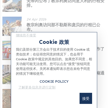
梵蒂冈公布了教宗利奥访问意大利的行程安
排。
24 Apr 2026
教宗利奥访问那不勒斯和庞贝的行程已公
布。
继续而不接受
Cookie 政策
13 Apr 2026
梵蒂冈儿童医院的患者们为教皇利奥创作了
我们及部分第三方会出于技术目的使用 Cookie 或
一幅画。
类似技术；在征得您同意的情况下，也会用于
Cookie 政策中规定的其他目的。如果您不同意，相
关功能可能无法使用。您可以点击“接受”按钮同意
05 Apr 2026
使用这些技术。关闭本通知即表示您在未给予同意
教宗利奥一世：复活节为我们开启了一扇通
的情况下继续使用。
往永恒希望的...
COOKIE POLICY
了解更多信息并进行定制
04 Apr 2026
2026年复活节
接受