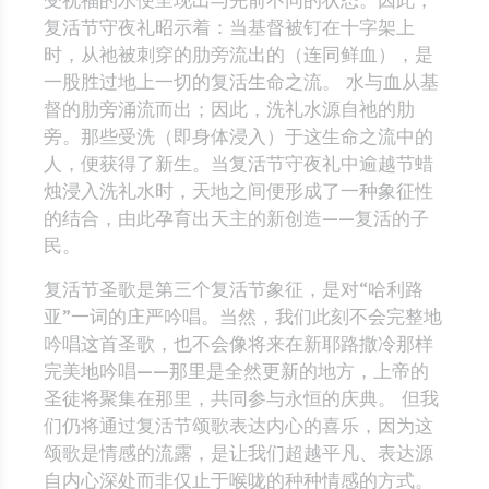
复活节守夜礼昭示着：当基督被钉在十字架上
时，从祂被刺穿的肋旁流出的（连同鲜血），是
一股胜过地上一切的复活生命之流。 水与血从基
督的肋旁涌流而出；因此，洗礼水源自祂的肋
旁。那些受洗（即身体浸入）于这生命之流中的
人，便获得了新生。当复活节守夜礼中逾越节蜡
烛浸入洗礼水时，天地之间便形成了一种象征性
的结合，由此孕育出天主的新创造——复活的子
民。
复活节圣歌是第三个复活节象征，是对“哈利路
亚”一词的庄严吟唱。当然，我们此刻不会完整地
吟唱这首圣歌，也不会像将来在新耶路撒冷那样
完美地吟唱——那里是全然更新的地方，上帝的
圣徒将聚集在那里，共同参与永恒的庆典。 但我
们仍将通过复活节颂歌表达内心的喜乐，因为这
颂歌是情感的流露，是让我们超越平凡、表达源
自内心深处而非仅止于喉咙的种种情感的方式。