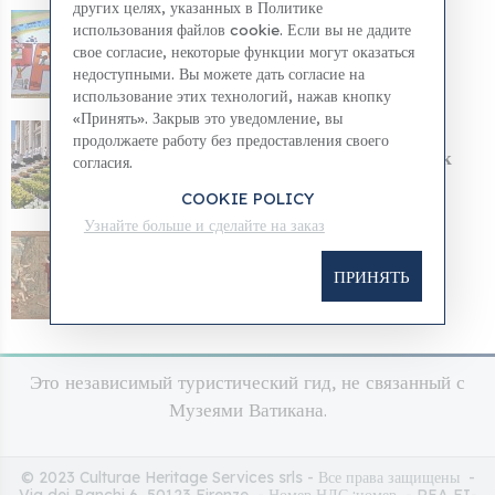
других целях, указанных в Политике
д М И
использования файлов cookie. Если вы не дадите
Пациенты Ватиканской детской
свое согласие, некоторые функции могут оказаться
больницы нарисовали к...
недоступными. Вы можете дать согласие на
использование этих технологий, нажав кнопку
«Принять». Закрыв это уведомление, вы
д М И
продолжаете работу без предоставления своего
Папа Лев I: Пасха открывает дверь к
согласия.
вечной надежде...
COOKIE POLICY
Узнайте больше и сделайте на заказ
д М И
Пасха 2026 года
ПРИНЯТЬ
Это независимый туристический гид, не связанный с
Музеями Ватикана.
© 2023 Culturae Heritage Services srls - Все права защищены -
Via dei Banchi 6, 50123 Firenze - Номер НДС :номер - REA FI-