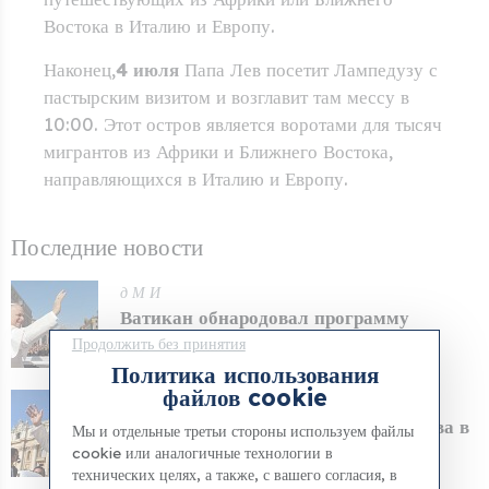
Востока в Италию и Европу.
Наконец,
4 июля
Папа Лев посетит Лампедузу с
пастырским визитом и возглавит там мессу в
10:00. Этот остров является воротами для тысяч
мигрантов из Африки и Ближнего Востока,
направляющихся в Италию и Европу.
Последние новости
д М И
Ватикан обнародовал программу
пастырского визита П...
Продолжить без принятия
Политика использования
файлов cookie
д М И
Объявлен маршрут визита Папы Льва в
Мы и отдельные третьи стороны используем файлы
Неаполь и Помп...
cookie или аналогичные технологии в
технических целях, а также, с вашего согласия, в