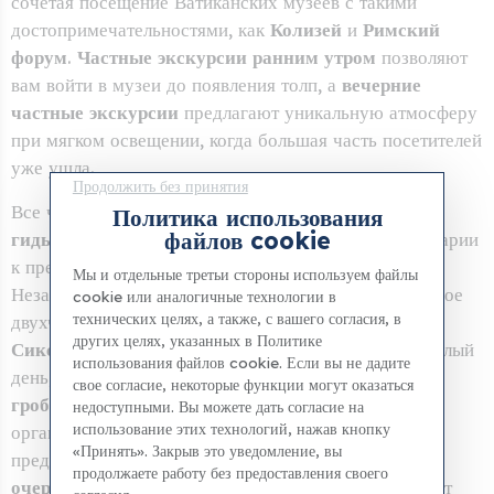
сочетая посещение Ватиканских музеев с такими
достопримечательностями, как
Колизей
и
Римский
форум
.
Частные экскурсии ранним утром
позволяют
вам войти в музеи до появления толп, а
вечерние
частные экскурсии
предлагают уникальную атмосферу
при мягком освещении, когда большая часть посетителей
уже ушла.
Продолжить без принятия
Все частные экскурсии проводят
лицензированные
Политика использования
файлов cookie
гиды-эксперты
, которые адаптируют свои комментарии
к предпочтениям и уровню интереса вашей группы.
Мы и отдельные третьи стороны используем файлы
Независимо от того, выберете ли вы целенаправленное
cookie или аналогичные технологии в
технических целях, а также, с вашего согласия, в
двухчасовое посещение
музеев Ватикана и
других целях, указанных в Политике
Сикстинской капеллы
или частный маршрут на целый
использования файлов cookie. Если вы не дадите
день, включающий
собор Святого Петра
,
папские
свое согласие, некоторые функции могут оказаться
гробницы
и
подъем на купол
, каждая деталь
недоступными. Вы можете дать согласие на
использование этих технологий, нажав кнопку
организована заранее. В большинстве вариантов
«Принять». Закрыв это уведомление, вы
предлагается
трансфер из отеля
,
VIP-доступ без
продолжаете работу без предоставления своего
очередей
и
индивидуальные маршруты
, что делает