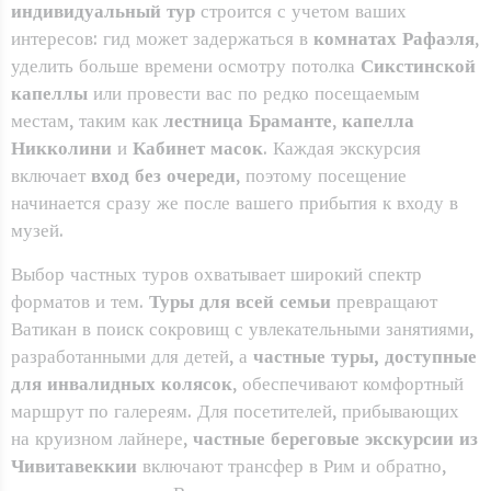
индивидуальный тур
строится с учетом ваших
интересов: гид может задержаться в
комнатах Рафаэля
,
уделить больше времени осмотру потолка
Сикстинской
капеллы
или провести вас по редко посещаемым
местам, таким как
лестница Браманте
,
капелла
Никколини
и
Кабинет масок
. Каждая экскурсия
включает
вход без очереди
, поэтому посещение
начинается сразу же после вашего прибытия к входу в
музей.
Выбор частных туров охватывает широкий спектр
форматов и тем.
Туры для всей семьи
превращают
Ватикан в поиск сокровищ с увлекательными занятиями,
разработанными для детей, а
частные туры, доступные
для инвалидных колясок
, обеспечивают комфортный
маршрут по галереям. Для посетителей, прибывающих
на круизном лайнере,
частные береговые экскурсии из
Чивитавеккии
включают трансфер в Рим и обратно,