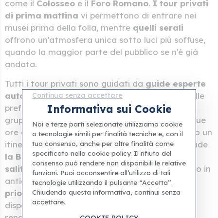
come il
Colosseo
e il
Foro Romano
.
I tour privati
di prima mattina
vi permettono di entrare nei
musei prima della folla, mentre
quelli serali
offrono un'atmosfera unica sotto luci più soffuse,
quando la maggior parte del pubblico se n'è già
andata.
Tutti i tour privati sono guidati da
guide esperte
autorizzate
che adattano la loro narrazione alle
Continua senza accettare
Informativa sui Cookie
preferenze e al livello di interesse del vostro
gruppo. Sia che scegliate una visita mirata di due
Noi e terze parti selezionate utilizziamo cookie
ore ai
Musei Vaticani e alla Cappella Sistina
o un
o tecnologie simili per finalità tecniche e, con il
tuo consenso, anche per altre finalità come
itinerario privato di un'intera giornata che include
specificato nella cookie policy. Il rifiuto del
la Basilica di San Pietro
, le
tombe papali
e la
consenso può rendere non disponibili le relative
salita alla cupola
, ogni dettaglio è organizzato in
funzioni. Puoi acconsentire all’utilizzo di tali
anticipo.
Il prelievo in hotel
,
l'accesso VIP
tecnologie utilizzando il pulsante “Accetta”.
Chiudendo questa informativa, continui senza
prioritario
e
i percorsi personalizzabili
sono
accettare.
disponibili nella maggior parte delle opzioni,
rendendo il tour privato il modo più comodo e
COOKIE POLICY