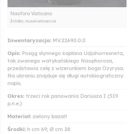
Naoforo Vaticano
Źródło: museivaticani.va
Inwentaryzacja:
MV.22690.0.0
Opis:
Posąg słynnego kapłana Udjahorresneta,
tak zwanego watykańskiego Naophorosa,
przedstawia celę z wizerunkiem boga Ozyrysa.
Na ubraniu znajduje się długi autobiograficzny
napis.
Okres:
trzeci rok panowania Dariusza I (519
p.n.e.)
Materiał:
zielony bazalt
Środki:
h cm 69; Ø cm 28