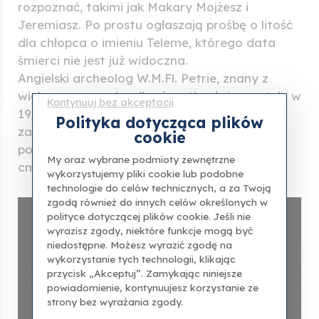
rozpoznać, takimi jak Makary Mojżesz i
Jeremiasz. Po prostu ogłaszają prośbę o litość
dla chłopca o imieniu Teleme, którego data
śmierci nie jest już widoczna.
Angielski archeolog W.M.Fl. Petrie, znany z
wielu znaczących odkryć, natknął się na stelę w
Kontynuuj bez akceptacji
1913 roku. Lokalizacja odkrycia pozostaje
Polityka dotycząca plików
zagadką, ale aluzja do świętych Bawit na
cookie
pomniku może sugerować jego pochodzenie:
My oraz wybrane podmioty zewnętrzne
cmentarz w tym samym klasztorze.
wykorzystujemy pliki cookie lub podobne
technologie do celów technicznych, a za Twoją
zgodą również do innych celów określonych w
polityce dotyczącej plików cookie. Jeśli nie
wyrazisz zgody, niektóre funkcje mogą być
niedostępne. Możesz wyrazić zgodę na
wykorzystanie tych technologii, klikając
przycisk „Akceptuj”. Zamykając niniejsze
powiadomienie, kontynuujesz korzystanie ze
strony bez wyrażania zgody.