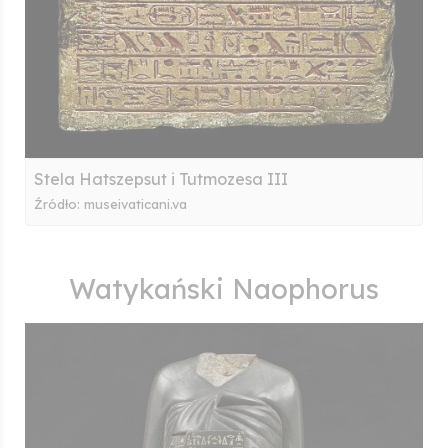
Stela Hatszepsut i Tutmozesa III
Źródło: museivaticani.va
Watykański Naophorus