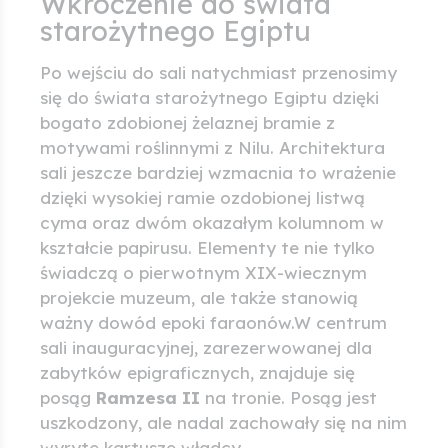
Wkroczenie do świata
starożytnego Egiptu
Po wejściu do sali natychmiast przenosimy
się do świata starożytnego Egiptu dzięki
bogato zdobionej żelaznej bramie z
motywami roślinnymi z Nilu. Architektura
sali jeszcze bardziej wzmacnia to wrażenie
dzięki wysokiej ramie ozdobionej listwą
cyma oraz dwóm okazałym kolumnom w
kształcie papirusu. Elementy te nie tylko
świadczą o pierwotnym XIX-wiecznym
projekcie muzeum, ale także stanowią
ważny dowód epoki faraonów.W centrum
sali inauguracyjnej, zarezerwowanej dla
zabytków epigraficznych, znajduje się
posąg
Ramzesa II
na tronie. Posąg jest
uszkodzony, ale nadal zachowały się na nim
wyryte kartusze władcy.