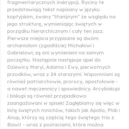
fragmentarycznych inskrypcji. Ryciny te
przedstawiają tekst napisany w języku
koptyjskim, zwany "litanijnym" ze względu na
jego strukturę, wymieniając świętych w
porządku hierarchicznym i cały ten jazz.
Pierwsze miejsca przypisane są dwóm
archaniołom (zgadliście) Michałowi i
Gabrielowi; są oni wymienieni na samym
początku. Następnie następuje apel do
Dziewicy Maryi, Adama i Ewy, pierwotnych
przodków, wraz z 24 starszymi. Wspomniani są
również patriarchowie, prorocy, apostołowie -
a nawet męczennicy i spowiednicy. Arcybiskupi
i biskupi są również przypadkowo
zaangażowani w spisek! Zagłębiamy się więc w
listę świętych mnichów, takich jak Apollo, Phib i
Anup, którzy są częścią tego świętego trio z
Bawit - wraz z postaciami, które można