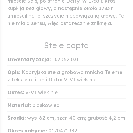
mieście Sais, po stronie Delty. W 1738 r. ktoś
kupił ją bez głowy, a następnie około 1783 r.
umieścił na jej szczycie niepowiązaną głowę. Ta
nie miała sensu, więc ostatecznie zniknęła.
Stele copta
Inwentaryzacja:
D.2062.0.0
Opis:
Koptyjska stela grobowa mnicha Teleme
z tekstem litanii Data: V-VI wiek n.e.
Okres:
v-VI wiek n.e.
Materiał:
piaskowiec
Środki:
wys. 62 cm; szer. 40 cm; grubość 4,2 cm
Okres nabycia:
01/04/1982