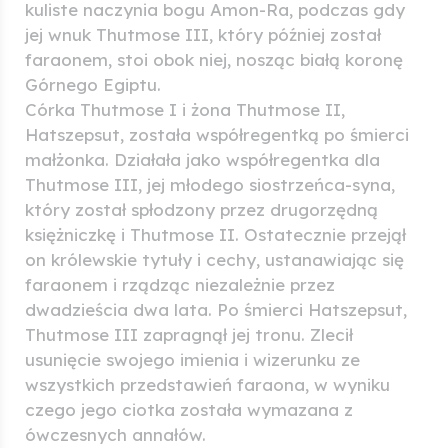
kuliste naczynia bogu Amon-Ra, podczas gdy
jej wnuk Thutmose III, który później został
faraonem, stoi obok niej, nosząc białą koronę
Górnego Egiptu.
Córka Thutmose I i żona Thutmose II,
Hatszepsut, została współregentką po śmierci
małżonka. Działała jako współregentka dla
Thutmose III, jej młodego siostrzeńca-syna,
który został spłodzony przez drugorzędną
księżniczkę i Thutmose II. Ostatecznie przejął
on królewskie tytuły i cechy, ustanawiając się
faraonem i rządząc niezależnie przez
dwadzieścia dwa lata. Po śmierci Hatszepsut,
Thutmose III zapragnął jej tronu. Zlecił
usunięcie swojego imienia i wizerunku ze
wszystkich przedstawień faraona, w wyniku
czego jego ciotka została wymazana z
ówczesnych annałów.