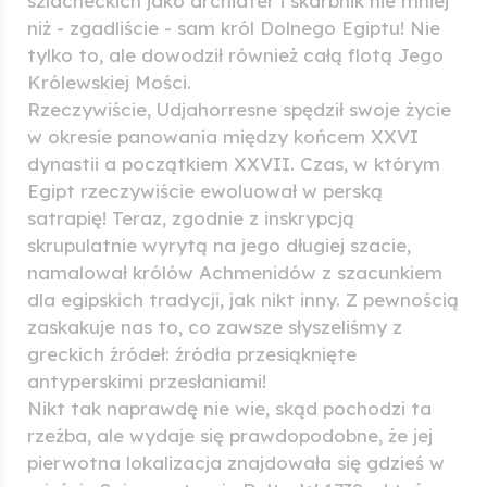
szlacheckich jako archiater i skarbnik nie mniej
niż - zgadliście - sam król Dolnego Egiptu! Nie
tylko to, ale dowodził również całą flotą Jego
Królewskiej Mości.
Rzeczywiście, Udjahorresne spędził swoje życie
w okresie panowania między końcem XXVI
dynastii a początkiem XXVII. Czas, w którym
Egipt rzeczywiście ewoluował w perską
satrapię! Teraz, zgodnie z inskrypcją
skrupulatnie wyrytą na jego długiej szacie,
namalował królów Achmenidów z szacunkiem
dla egipskich tradycji, jak nikt inny. Z pewnością
zaskakuje nas to, co zawsze słyszeliśmy z
greckich źródeł: źródła przesiąknięte
antyperskimi przesłaniami!
Nikt tak naprawdę nie wie, skąd pochodzi ta
rzeźba, ale wydaje się prawdopodobne, że jej
pierwotna lokalizacja znajdowała się gdzieś w