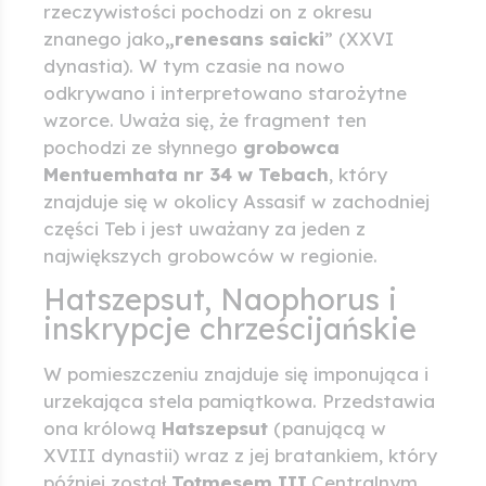
rzeczywistości pochodzi on z okresu
znanego jako
„renesans saicki
” (XXVI
dynastia). W tym czasie na nowo
odkrywano i interpretowano starożytne
wzorce. Uważa się, że fragment ten
pochodzi ze słynnego
grobowca
Mentuemhata
nr 34 w Tebach
, który
znajduje się w okolicy Assasif w zachodniej
części Teb i jest uważany za jeden z
największych grobowców w regionie.
Hatszepsut, Naophorus i
inskrypcje chrześcijańskie
W pomieszczeniu znajduje się imponująca i
urzekająca stela pamiątkowa. Przedstawia
ona królową
Hatszepsut
(panującą w
XVIII dynastii) wraz z jej bratankiem, który
później został
Totmesem III
.Centralnym