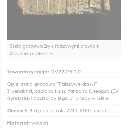
Stela grobowa Iry z fałszywymi drzwiami
Źródło: museivaticani.va
Inwentaryzacja:
MV.22775.0.0
Opis:
stela grobowa "Fałszywe drzwi"
Iryenakhti, kapłana kultu faraona Cheopsa (IV
dynastia) i nadzorcy jego piramidy w Gizie
Okres:
6-8 dynastia (ok. 2230-2180 p.n.e.)
Materiał:
wapień