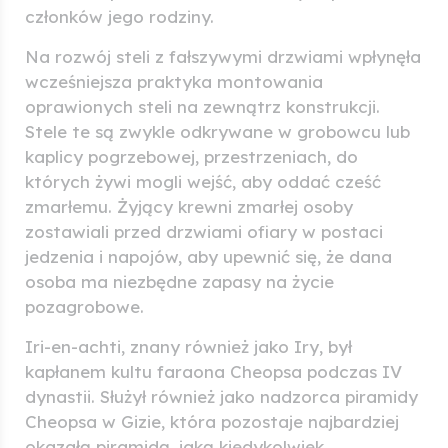
członków jego rodziny.
Na rozwój steli z fałszywymi drzwiami wpłynęła
wcześniejsza praktyka montowania
oprawionych steli na zewnątrz konstrukcji.
Stele te są zwykle odkrywane w grobowcu lub
kaplicy pogrzebowej, przestrzeniach, do
których żywi mogli wejść, aby oddać cześć
zmarłemu. Żyjący krewni zmarłej osoby
zostawiali przed drzwiami ofiary w postaci
jedzenia i napojów, aby upewnić się, że dana
osoba ma niezbędne zapasy na życie
pozagrobowe.
Iri-en-achti, znany również jako Iry, był
kapłanem kultu faraona Cheopsa podczas IV
dynastii. Służył również jako nadzorca piramidy
Cheopsa w Gizie, która pozostaje najbardziej
okazałą piramidą, jaką kiedykolwiek