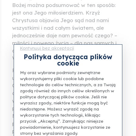
Bożej można podsumować w ten sposób:
jest ona Jego miłosierdziem. Krzyż
Chrystusa objawia Jego sąd nad nami
wszystkimi i nad całym światem, ale
jednocześnie daje nam pewność czego? –
miłości i nowego życia – dla nas samych i
Kontynuuj bez akceptacji
dla każdego człowieka” (Misericordiae
Polityka dotycząca plików
Vultus, 21).
cookie
Praktyczne pojednanie polega na
My oraz wybrane podmioty zewnętrzne
uczestnictwie w sakramencie pojednania.
wykorzystujemy pliki cookie lub podobne
technologie do celów technicznych, a za Twoją
Oznacza to, że należy skorzystać z okazji,
zgodą również do innych celów określonych w
aby na nowo odkryć, czym jest spowiedź, a
polityce dotyczącej plików cookie. Jeśli nie
w zamian za spowiedź – jak Bóg wyraźnie
wyrazisz zgody, niektóre funkcje mogą być
przekazuje nam przesłanie przebaczenia.
niedostępne. Możesz wyrazić zgodę na
wykorzystanie tych technologii, klikając
Niektóre kościoły jubileuszowe są otwarte
przycisk „Akceptuj”. Zamykając niniejsze
przez całą dobę. Aby przygotować się do
powiadomienie, kontynuujesz korzystanie ze
przyjęcia sakramentu, można skorzystać z
strony bez wyrażania zgody.