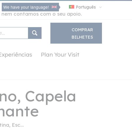
We have your language!
Português
no nem contamos com o seu apoio.
COMPRAR
BILHETES
Experiências
Plan Your Visit
no, Capela
amante
na, Esc...