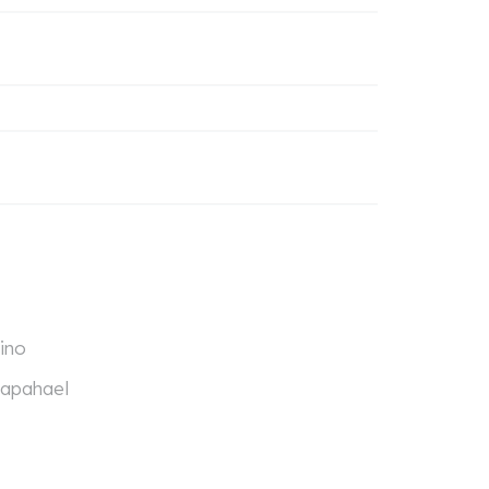
ino
Rapahael