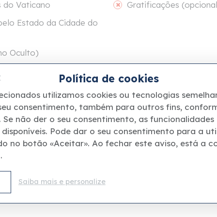
s do Vaticano
Gratificações (opcional
 pelo Estado da Cidade do
no Oculto)
Política de cookies
r
na Galeria das Tapeçarias
lecionados utilizamos cookies ou tecnologias semelhan
Galeria dos Mapas
 seu consentimento, também para outros fins, confor
s. Se não der o seu consentimento, as funcionalidades
disponíveis. Pode dar o seu consentimento para a uti
do no botão «Aceitar». Ao fechar este aviso, está a c
.
Saiba mais e personalize
Para lembrar