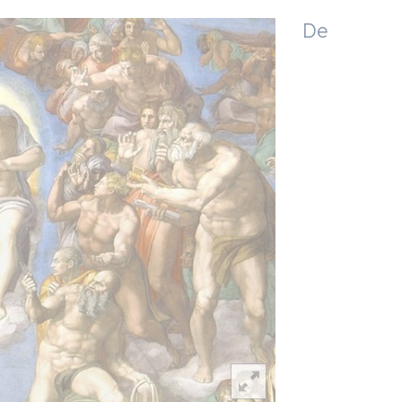
De
€ 1 600