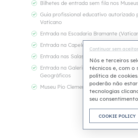
Bilhetes de entrada sem fila nos Museu
Guia profissional educativo autorizado
Vaticano
Entrada na Escadaria Bramante (Vatica
Entrada na Capela Sistina
Continuar sem aceita
Entrada nas Salas de Rafael e entrada 
Nós e terceiros se
Entrada na Galeria dos Candelabros e 
técnicos e, com o
Geográficos
política de cookie
poderão não estar 
Museu Pio Clementino
tecnologias clican
seu consentimento
COOKIE POLICY