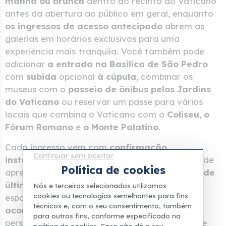
manhã ou brunch
dentro do recinto do Vaticano
antes da abertura ao público em geral, enquanto
os ingressos de acesso antecipado
abrem as
galerias em horários exclusivos para uma
experiência mais tranquila. Você também pode
adicionar
a entrada na Basílica de São Pedro
com
subida
opcional
à cúpula
, combinar os
museus com o
passeio de ônibus pelos Jardins
do Vaticano
ou reservar um passe para vários
locais que combina o Vaticano com o
Coliseu
,
o
Fórum Romano
e
o Monte Palatino
.
Cada ingresso vem com
confirmação
Continuar sem aceitar
instantânea
e um voucher digital que você pode
Política de cookies
apresentar na entrada pelo celular.
Ingressos de
última hora
estão disponíveis para visitas
Nós e terceiros selecionados utilizamos
cookies ou tecnologias semelhantes para fins
espontâneas, e
os ingressos com
técnicos e, com o seu consentimento, também
acompanhamento
incluem um atendimento
para outros fins, conforme especificado na
personalizado na porta para que você nunca se
política de cookies. Caso não dê o seu