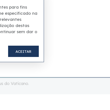
tes para fins
me especificado na
 relevantes
lização destas
ontinuar sem dar o
ACEITAR
us do Vaticano.
 Firenze - Número de IVA :número - REA FI-