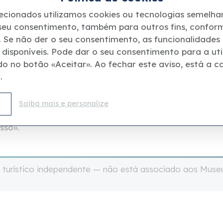
ção e consumo» para «combater o aquecimento
lecionados utilizamos cookies ou tecnologias semelhan
eralizado de combustíveis fósseis». Empenhada na
 seu consentimento, também para outros fins, confor
a Sé assinou a Convenção-Quadro das Nações
s. Se não der o seu consentimento, as funcionalidades
disponíveis. Pode dar o seu consentimento para a uti
do no botão «Aceitar». Ao fechar este aviso, está a c
rmitirá a transição para um «modelo de
.
s emissões de gases com efeito de estufa para
ica. A humanidade dispõe dos meios
ormação ambiental e as suas consequências
Saiba mais e personalize
ejudiciais, e a energia solar tem um papel
sso».
 turístico independente — não está associado aos Muse
Todos os direitos reservados - Via dei Banchi 6, 50123