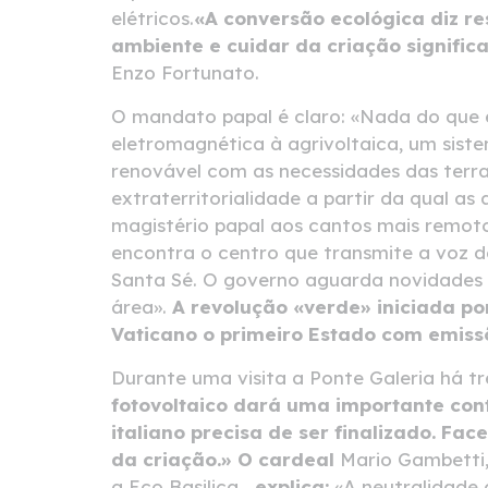
elétricos.
«A conversão ecológica diz r
ambiente e cuidar da criação significa
Enzo Fortunato.
O mandato papal é claro: «Nada do que e
eletromagnética à agrivoltaica, um sist
renovável com as necessidades das terra
extraterritorialidade a partir da qual a
magistério papal aos cantos mais remoto
encontra o centro que transmite a voz d
Santa Sé. O governo aguarda novidades 
área».
A revolução «verde» iniciada po
Vaticano o primeiro Estado com emiss
Durante uma visita a Ponte Galeria há t
fotovoltaico dará uma importante con
italiano precisa de ser finalizado. Fa
da criação.» O cardeal
Mario Gambetti,
a Eco Basilica
, explica:
«A neutralidade 