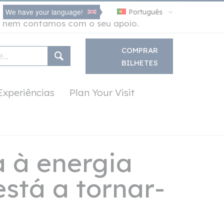
We have your language!
Português
no nem contamos com o seu apoio.
COMPRAR
BILHETES
Experiências
Plan Your Visit
a à energia
está a tornar-