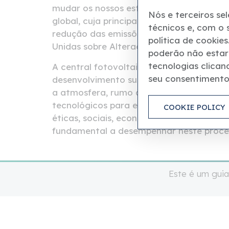
mudar os nossos estilos de vida, produ
Nós e terceiros se
global, cuja principal causa é o uso gen
técnicos e, com o
redução das emissões poluentes, a Sant
política de cookie
Unidas sobre Alterações Climáticas.
poderão não estar 
tecnologias clican
A central fotovoltaica em construção pe
seu consentimento
desenvolvimento sustentável que reduz a
a atmosfera, rumo à neutralidade climát
tecnológicos para enfrentar esta transf
COOKIE POLICY
éticas, sociais, económicas e políticas pr
fundamental a desempenhar neste proce
Este é um guia
© 2023 Culturae Heritage Services srls - 