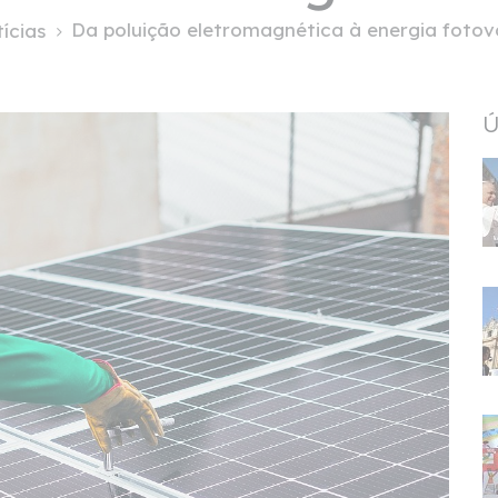
Da poluição eletromagnética à energia fotovol
ícias
Ú