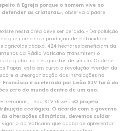
espeito à Igreja porque o homem vive no
 defender as criaturas»,
observa o padre
xiste nesta área deve ser perdido.» Da poluição
ema que combina a produção de eletricidade
s agrícolas abaixo. 424 hectares beneficiam da
s antenas da Rádio Vaticano transmitem o
s do globo há três quartos de século. Onde se
os Papas, está em curso a revolução «verde» da
sobre a «reorganização das instalações na
r Francisco e acelerada por Leão XIV fará do
ões zero do mundo dentro de um ano.
rês semanas, Leão XIV disse
: «O projeto
tribuição ecológica. O acordo com o governo
ce às alterações climáticas, devemos cuidar
 vigário do Vaticano que acaba de apresentar
climática requer eficiência energética,