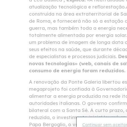
atualização tecnológica e reflorestação.
construída na área extraterritorial de Sa
de Roma, e fornecerá não só a estação d
guerra, mas também toda a energia neces
totalmente alimentada por energia solar
um problema de imagem de longa data ca
seus efeitos na saúde, que durante décad
de especialistas e processos judiciais.
Des
novas tecnologias» (web, canais de sat
consumo de energia foram reduzidos.
A renovação da Ponte Galeria libertou e
megaprojeto foi confiada à Governadori
alimentar a energia produzida na rede it
autoridades italianas. O governo confir
bilateral com a Santa Sé. A curto prazo,
reduzida, o investimento inicial levará 
Papa Bergoglio, o verdadeiro valor da ini
Continuar sem aceita