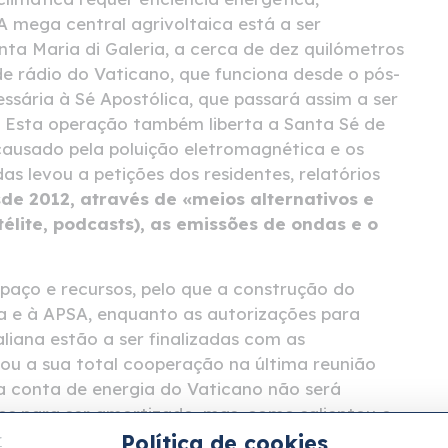
A mega central agrivoltaica está a ser
nta Maria di Galeria, a cerca de dez quilómetros
e rádio do Vaticano, que funciona desde o pós-
sária à Sé Apostólica, que passará assim a ser
. Esta operação também liberta a Santa Sé de
usado pela poluição eletromagnética e os
as levou a petições dos residentes, relatórios
de 2012, através de «meios alternativos e
élite, podcasts), as emissões de ondas e o
spaço e recursos, pelo que a construção do
a e à APSA, enquanto as autorizações para
aliana estão a ser finalizadas com as
mou a sua total cooperação na última reunião
 a conta de energia do Vaticano não será
anos para ser amortizado, mas, como salientou o
ciativa é «sensibilizar para a necessidade de
Política de cookies
r