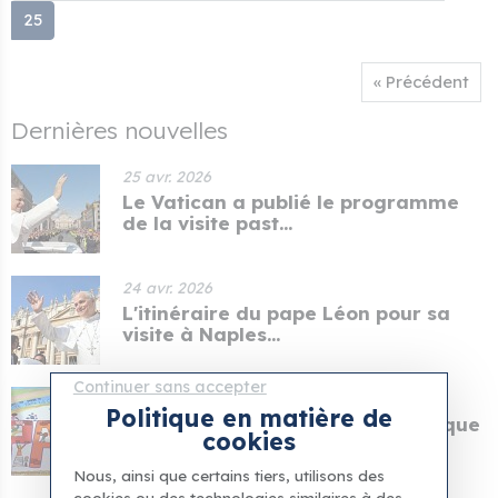
25
« Précédent
Dernières nouvelles
25 avr. 2026
Le Vatican a publié le programme
de la visite past...
24 avr. 2026
L'itinéraire du pape Léon pour sa
visite à Naples...
Continuer sans accepter
13 avr. 2026
Politique en matière de
Les patients de l'hôpital pédiatrique
cookies
du Vatican o...
Nous, ainsi que certains tiers, utilisons des
cookies ou des technologies similaires à des