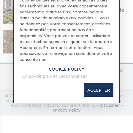
05 avr. 2026
fins techniques et, avec votre consentement,
Le pape Léon Ier : Pâques ouvre la
également à d'autres fins, comme indiqué
porte à une esp...
dans la politique relative aux cookies. Si vous
ne donnez pas votre consentement, certaines
fonctionnalités pourraient ne pas être
04 avr. 2026
disponibles. Vous pouvez accepter l'utilisation
Pâques 2026
de ces technologies en cliquant sur le bouton «
Accepter ». En fermant cette fenêtre, vous
poursuivez votre navigation sans donner votre
consentement.
COOKIE POLICY
Il s'agit d'un guide touristique indépendant, sans
En savoir plus et personnaliser
aucun lien avec les Musées du Vatican.
ACCEPTER
© 2023 Culturae Heritage Services srls - Tous droits réservés -
Via dei Banchi 6, 50123 Firenze - Numéro de TVA :numéro -
REA FI-709102 - Capital social € 4.000 i.v. -
Disclaimer
-
Privacy Policy