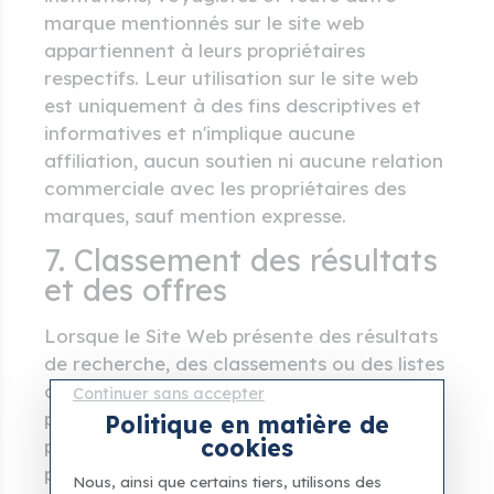
marque mentionnés sur le site web
appartiennent à leurs propriétaires
respectifs. Leur utilisation sur le site web
est uniquement à des fins descriptives et
informatives et n'implique aucune
affiliation, aucun soutien ni aucune relation
commerciale avec les propriétaires des
marques, sauf mention expresse.
7. Classement des résultats
et des offres
Lorsque le Site Web présente des résultats
de recherche, des classements ou des listes
de visites et d’expériences, les principaux
Continuer sans accepter
paramètres déterminant l’ordre de
Politique en matière de
cookies
présentation peuvent inclure : la pertinence
par rapport au contenu de la page, la
Nous, ainsi que certains tiers, utilisons des