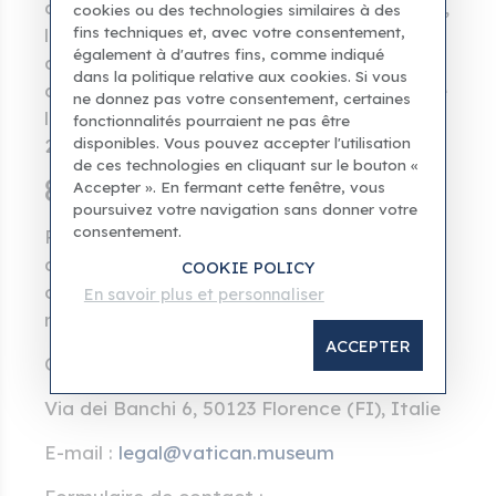
disponibilité, les évaluations des utilisateurs,
cookies ou des technologies similaires à des
fins techniques et, avec votre consentement,
la pertinence commerciale (commissions
également à d'autres fins, comme indiqué
d’affiliation). Ces critères sont indiqués
dans la politique relative aux cookies. Si vous
conformément à l’article 49-bis du Code de
ne donnez pas votre consentement, certaines
la consommation italien (décret législatif
fonctionnalités pourraient ne pas être
disponibles. Vous pouvez accepter l'utilisation
206/2005).
de ces technologies en cliquant sur le bouton «
8. Contacts
Accepter ». En fermant cette fenêtre, vous
poursuivez votre navigation sans donner votre
consentement.
Pour tout signalement, demande
d'informations ou toute communication
COOKIE POLICY
concernant la présente clause de non-
En savoir plus et personnaliser
responsabilité :
ACCEPTER
Culturae Heritage Services srls
Via dei Banchi 6, 50123 Florence (FI), Italie
E-mail :
legal@vatican.museum