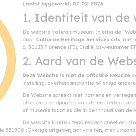
Laatst bijgewerkt: 07-02-2026
1. Identiteit van d
De website vatican.museum (hierna de "Webs
door
Culturae Heritage Services srls
, met 
6, 50123 Florence (FI), Italië, btw-nummer 
2. Aard van de Webs
Deze Website is niet de officiële website
va
instelling, overheidsinstantie of enige andere
De Website spreekt niet namens en vertegenw
officiële standpunten van de entiteiten die ei
of museale locaties die in de inhoud van de
De website is uitsluitend redactioneel en in
e 581900 (Overige uitgeverijactiviteiten, met uitzonde