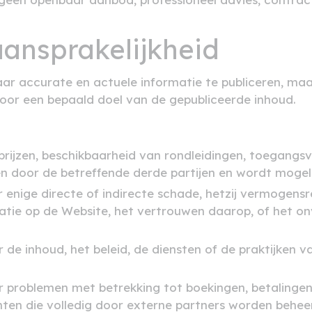
aansprakelijkheid
ar accurate en actuele informatie te publiceren, ma
 voor een bepaald doel van de gepubliceerde inhoud.
etprijzen, beschikbaarheid van rondleidingen, toegan
n door de betreffende derde partijen en wordt mogelijk
r enige directe of indirecte schade, hetzij vermogensre
rmatie op de Website, het vertrouwen daarop, of het 
r de inhoud, het beleid, de diensten of de praktijken v
or problemen met betrekking tot boekingen, betalingen,
hten die volledig door externe partners worden behee