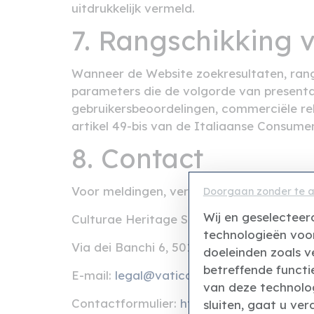
uitdrukkelijk vermeld.
7. Rangschikking 
Wanneer de Website zoekresultaten, rangli
parameters die de volgorde van presentat
gebruikersbeoordelingen, commerciële re
artikel 49-bis van de Italiaanse Consum
8. Contact
Voor meldingen, verzoeken om informatie
Doorgaan zonder te 
Wij en geselecteer
Culturae Heritage Services srls
technologieën voo
Via dei Banchi 6, 50123 Florence (FI), Ital
doeleinden zoals v
betreffende functi
E-mail:
legal@vatican.museum
van deze technolog
Contactformulier:
https://vatican.muse
sluiten, gaat u ve