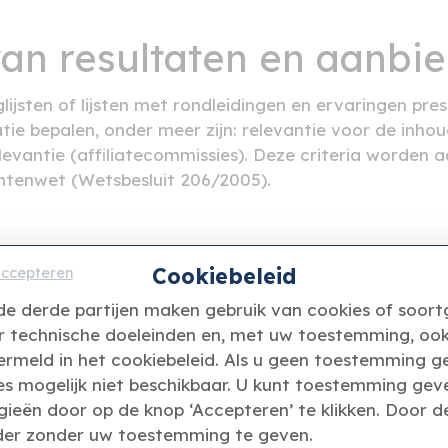
van resultaten en aanbi
jsten of lijsten met rondleidingen en ervaringen pres
ie bepalen, onder meer zijn: relevantie voor de inhou
levantie (affiliatecommissies). Deze criteria worde
entenwet (Wetsbesluit 206/2005).
 of enige communicatie met betrekking tot deze disc
Cookiebeleid
accepteren
de derde partijen maken gebruik van cookies of soortg
r technische doeleinden en, met uw toestemming, oo
ië
ermeld in het cookiebeleid. Als u geen toestemming gee
es mogelijk niet beschikbaar. U kunt toestemming gev
ieën door op de knop ‘Accepteren’ te klikken. Door d
um/contact-us
rder zonder uw toestemming te geven.