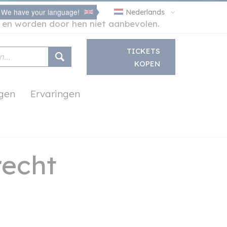
We have your language!
Nederlands
ea en worden door hen niet aanbevolen.
TICKETS
KOPEN
ngen
Ervaringen
recht