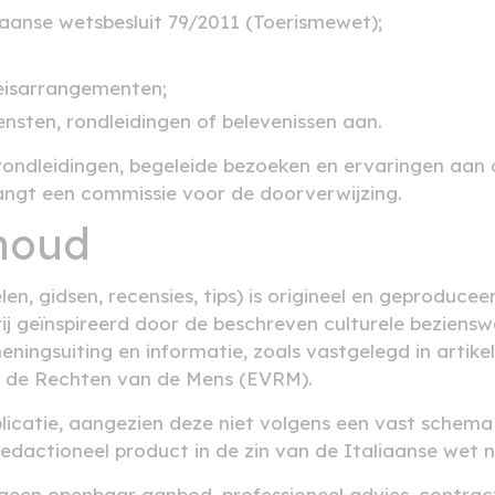
iaanse wetsbesluit 79/2011 (Toerismewet);
reisarrangementen;
iensten, rondleidingen of belevenissen aan.
 rondleidingen, begeleide bezoeken en ervaringen aa
vangt een commissie voor de doorverwijzing.
nhoud
len, gidsen, recensies, tips) is origineel en geproduc
rij geïnspireerd door de beschreven culturele bezien
eningsuiting en informatie, zoals vastgelegd in artik
r de Rechten van de Mens (EVRM).
licatie, aangezien deze niet volgens een vast schem
actioneel product in de zin van de Italiaanse wet n
 geen openbaar aanbod, professioneel advies, contract