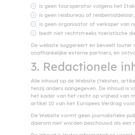
is geen touroperator volgens het Ital
is geen reisbureau of reisbemiddelaar;
is geen organisator of verkoper van 
biedt niet rechtstreeks toeristische d
De website suggereert en beveelt louter
onafhankelijke externe partners, en ont
3. Redactionele i
Alle inhoud op de Website (teksten, artike
tenzij anders aangegeven. De inhoud is v
het kader van het recht op vrijheid van m
artikel 10 van het Europees Verdrag voo
De Website vormt geen journalistieke pub
daarom niet worden beschouwd als een red
De inhoud is louter informatief en vormt