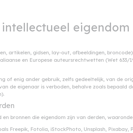
 intellectueel eigendom
ten, artikelen, gidsen, lay-out, afbeeldingen, broncod
aliaanse en Europese auteursrechtwetten (Wet 633/1941
 of enig ander gebruik, zelfs gedeeltelijk, van de or
an de eigenaar is verboden, behalve zoals bepaald doo
).
rden
 en bronnen die eigendom zijn van derden, waaronde
s Freepik, Fotolia, iStockPhoto, Unsplash, Pixabay, Pe