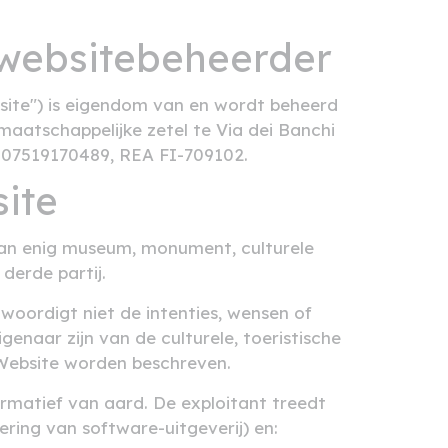
e websitebeheerder
ite") is eigendom van en wordt beheerd
maatschappelijke zetel te Via dei Banchi
IT07519170489, REA FI-709102.
ite
n enig museum, monument, culturele
 derde partij.
oordigt niet de intenties, wensen of
genaar zijn van de culturele, toeristische
 Website worden beschreven.
formatief van aard. De exploitant treedt
ring van software-uitgeverij) en: