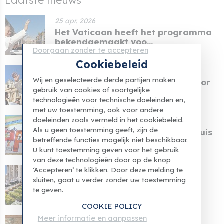
25 apr. 2026
Het Vaticaan heeft het programma
bekendgemaakt voo...
Doorgaan zonder te accepteren
Cookiebeleid
24 apr. 2026
Wij en geselecteerde derde partijen maken
Het programma van paus Leo voor
gebruik van cookies of soortgelijke
zijn bezoek aan Na...
technologieën voor technische doeleinden en,
met uw toestemming, ook voor andere
doeleinden zoals vermeld in het cookiebeleid.
13 apr. 2026
Als u geen toestemming geeft, zijn de
Patiënten van het Kinderziekenhuis
betreffende functies mogelijk niet beschikbaar.
van het Vaticaa...
U kunt toestemming geven voor het gebruik
van deze technologieën door op de knop
‘Accepteren’ te klikken. Door deze melding te
05 apr. 2026
sluiten, gaat u verder zonder uw toestemming
Paus Leo I: Pasen opent de deur
te geven.
naar een onsterfel...
COOKIE POLICY
Meer informatie en aanpassen
04 apr. 2026