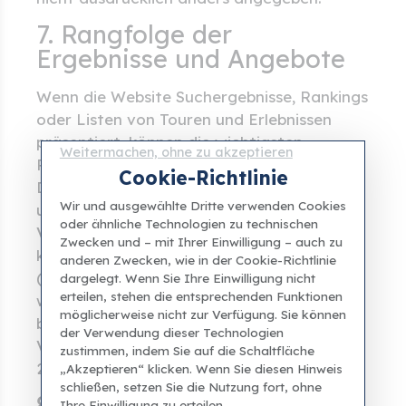
7. Rangfolge der
Ergebnisse und Angebote
Wenn die Website Suchergebnisse, Rankings
oder Listen von Touren und Erlebnissen
präsentiert, können die wichtigsten
Weitermachen, ohne zu akzeptieren
Parameter, die die Reihenfolge der
Cookie-Richtlinie
Darstellung bestimmen, Folgendes
Wir und ausgewählte Dritte verwenden Cookies
umfassen: Relevanz für den Seiteninhalt,
oder ähnliche Technologien zu technischen
Verfügbarkeit, Nutzerbewertungen,
Zwecken und – mit Ihrer Einwilligung – auch zu
kommerzielle Relevanz
anderen Zwecken, wie in der Cookie-Richtlinie
(Partnerprovisionen). Diese Kriterien
dargelegt. Wenn Sie Ihre Einwilligung nicht
erteilen, stehen die entsprechenden Funktionen
werden in Übereinstimmung mit Artikel 49-
möglicherweise nicht zur Verfügung. Sie können
bis des italienischen
der Verwendung dieser Technologien
Verbrauchergesetzbuchs (Gesetzesdekret
zustimmen, indem Sie auf die Schaltfläche
206/2005) angegeben.
„Akzeptieren“ klicken. Wenn Sie diesen Hinweis
schließen, setzen Sie die Nutzung fort, ohne
8. Kontakt
Ihre Einwilligung zu erteilen.