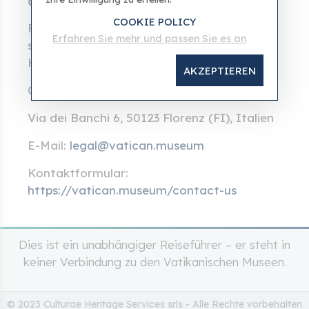
COOKIE POLICY
Für Meldungen, Informationsanfragen oder
Erfahren Sie mehr und passen Sie es an
sonstige Mitteilungen bezüglich dieses
Haftungsausschlusses:
AKZEPTIEREN
Culturae Heritage Services srls
Via dei Banchi 6, 50123 Florenz (FI), Italien
E-Mail:
legal@vatican.museum
Kontaktformular:
https://vatican.museum/contact-us
Dies ist ein unabhängiger Reiseführer – er steht in
keiner Verbindung zu den Vatikanischen Museen.
© 2023 Culturae Heritage Services srls - Alle Rechte vorbehalten