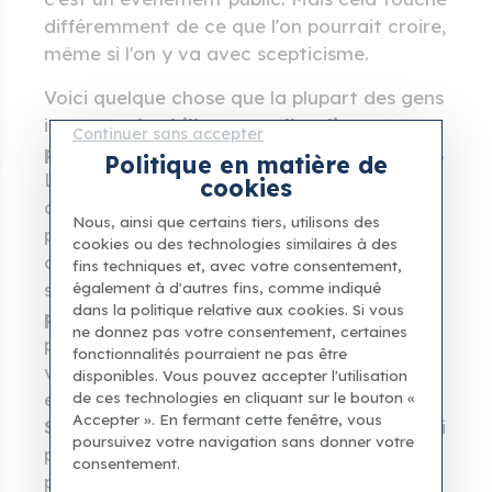
différemment de ce que l'on pourrait croire,
même si l'on y va avec scepticisme.
Voici quelque chose que la plupart des gens
ignorent :
les billets pour l’audience
Continuer sans accepter
papale
sont gratuits. Entièrement gratuits.
Politique en matière de
Le casse-tête, c’est tout le reste :
cookies
comprendre comment les demander, se
Nous, ainsi que certains tiers, utilisons des
présenter à l’aube pour obtenir une place
cookies ou des technologies similaires à des
correcte, survivre aux files d’attente de
fins techniques et, avec votre consentement,
également à d'autres fins, comme indiqué
sécurité. Une
visite guidée de l’audience
dans la politique relative aux cookies. Si vous
papale
règle tous ces détails logistiques
ne donnez pas votre consentement, certaines
pour vous : places réservées, un guide qui
fonctionnalités pourraient ne pas être
vous explique ce qui se passe et pourquoi,
disponibles. Vous pouvez accepter l'utilisation
de ces technologies en cliquant sur le bouton «
et généralement une
visite de la basilique
Accepter ». En fermant cette fenêtre, vous
Saint-Pierre
juste après. Vous profitez ainsi
poursuivez votre navigation sans donner votre
pleinement de votre matinée au lieu de la
consentement.
passer à vous battre contre la foule.