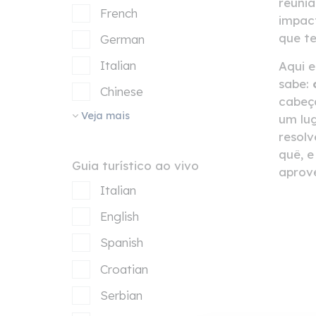
reuniã
French
impac
que t
German
Italian
Aqui e
sabe:
Chinese
cabeça
Veja mais
um lug
resolv
quê, 
Guia turístico ao vivo
aprove
Italian
English
Spanish
Croatian
Serbian