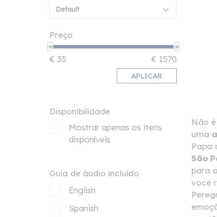
Default
Preço
APLICAR
Disponibilidade
Não é 
Mostrar apenas os itens
uma
a
disponíveis
Papa s
São P
para a
Guia de áudio incluído
você r
English
Peregr
emoçã
Spanish