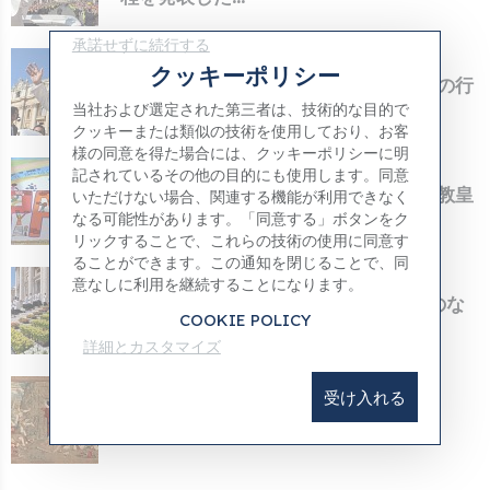
承諾せずに続行する
24 4月 2026
クッキーポリシー
教皇レオによるナポリとポンペイ訪問の行
程が発表され...
当社および選定された第三者は、技術的な目的で
クッキーまたは類似の技術を使用しており、お客
様の同意を得た場合には、クッキーポリシーに明
13 4月 2026
記されているその他の目的にも使用します。同意
バチカン小児病院の患者たちが、レオ教皇
いただけない場合、関連する機能が利用できなく
のために絵を...
なる可能性があります。「同意する」ボタンをク
リックすることで、これらの技術の使用に同意す
ることができます。この通知を閉じることで、同
05 4月 2026
意なしに利用を継続することになります。
教皇レオ1世：復活祭は、尽きることのな
COOKIE POLICY
い希望への扉...
詳細とカスタマイズ
04 4月 2026
受け入れる
2026年のイースター