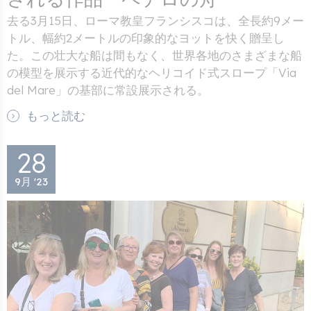
去る3月15日、ローマ教皇フランシスコは、全長約9メー
トル、幅約2メートルの印象的なヨットを快く贈呈し
た。この壮大な船は間もなく、世界各地のさまざまな船
の模型を展示する近代的なヘリコイド式スロープ「Via
del Mare」の基部に常設展示される。
もっと読む
28
9月 '23