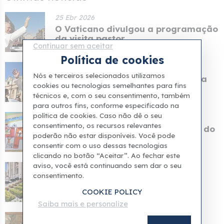
25 Ebr 2026
O Vaticano divulgou a programação
da visita pastor...
Continuar sem aceitar
Política de cookies
24 Ebr 2026
Nós e terceiros selecionados utilizamos
Foi divulgado o itinerário do Papa
cookies ou tecnologias semelhantes para fins
Leão para sua v...
técnicos e, com o seu consentimento, também
para outros fins, conforme especificado na
política de cookies. Caso não dê o seu
13 Ebr 2026
consentimento, os recursos relevantes
Os pacientes do Hospital Infantil do
poderão não estar disponíveis. Você pode
Vaticano cria...
consentir com o uso dessas tecnologias
clicando no botão “Aceitar”. Ao fechar este
aviso, você está continuando sem dar o seu
05 Ebr 2026
consentimento.
Papa Leão I: A Páscoa abre uma
porta para uma espe...
COOKIE POLICY
Saiba mais e personalize
04 Ebr 2026