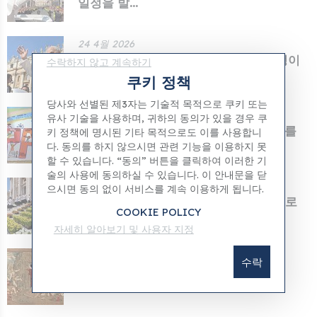
일정을 발...
24 4월 2026
교황 레오의 나폴리와 폼페이 방문 일정이
수락하지 않고 계속하기
발표되었다...
쿠키 정책
당사와 선별된 제3자는 기술적 목적으로 쿠키 또는
13 4월 2026
유사 기술을 사용하며, 귀하의 동의가 있을 경우 쿠
바티칸 소아병원의 환자들이 교황 레오를
키 정책에 명시된 기타 목적으로도 이를 사용합니
위해 그림을...
다. 동의를 하지 않으시면 관련 기능을 이용하지 못
할 수 있습니다. “동의” 버튼을 클릭하여 이러한 기
술의 사용에 동의하실 수 있습니다. 이 안내문을 닫
05 4월 2026
으시면 동의 없이 서비스를 계속 이용하게 됩니다.
교황 레오 1세: 부활절은 영원한 희망으로
COOKIE POLICY
향하는 문...
자세히 알아보기 및 사용자 지정
04 4월 2026
수락
2026년 부활절