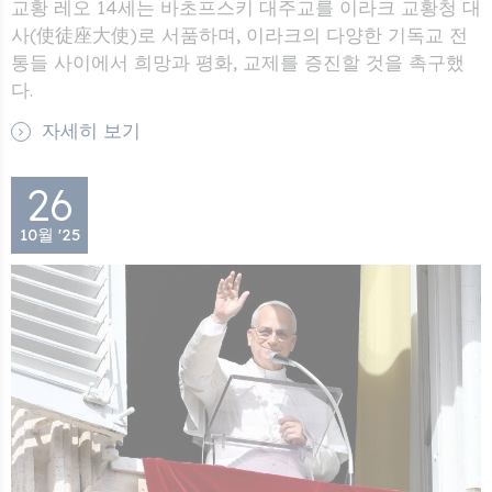
교황 레오 14세는 바초프스키 대주교를 이라크 교황청 대
사(使徒座大使)로 서품하며, 이라크의 다양한 기독교 전
통들 사이에서 희망과 평화, 교제를 증진할 것을 촉구했
다.
자세히 보기
26
10월 '25