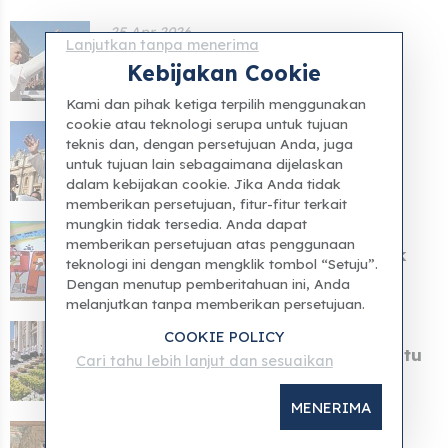
25 Apr 2026
Lanjutkan tanpa menerima
Vatikan telah merilis jadwal
Kebijakan Cookie
kunjungan pastoral Pa...
Kami dan pihak ketiga terpilih menggunakan
cookie atau teknologi serupa untuk tujuan
24 Apr 2026
teknis dan, dengan persetujuan Anda, juga
Jadwal kunjungan Paus Leo ke
untuk tujuan lain sebagaimana dijelaskan
Napoli dan Pompeii te...
dalam kebijakan cookie. Jika Anda tidak
memberikan persetujuan, fitur-fitur terkait
mungkin tidak tersedia. Anda dapat
13 Apr 2026
memberikan persetujuan atas penggunaan
Para pasien di Rumah Sakit Anak
teknologi ini dengan mengklik tombol “Setuju”.
Vatikan membuat se...
Dengan menutup pemberitahuan ini, Anda
melanjutkan tanpa memberikan persetujuan.
05 Apr 2026
COOKIE POLICY
Paus Leo I: Paskah membuka pintu
Cari tahu lebih lanjut dan sesuaikan
menuju harapan ya...
MENERIMA
04 Apr 2026