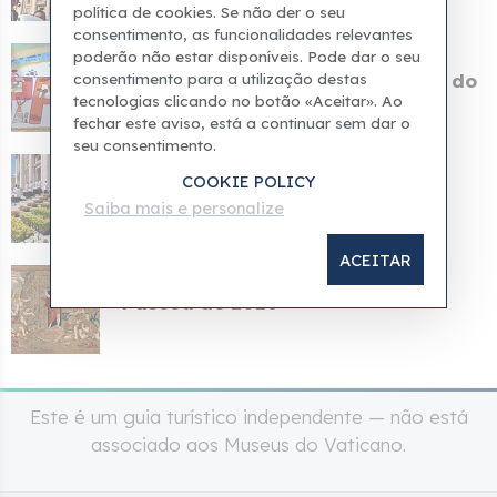
política de cookies. Se não der o seu
consentimento, as funcionalidades relevantes
13 abr 2026
poderão não estar disponíveis. Pode dar o seu
consentimento para a utilização destas
Os pacientes do Hospital Infantil do
Vaticano cria...
tecnologias clicando no botão «Aceitar». Ao
fechar este aviso, está a continuar sem dar o
seu consentimento.
05 abr 2026
COOKIE POLICY
Papa Leão I: A Páscoa abre uma
Saiba mais e personalize
porta para uma espe...
ACEITAR
04 abr 2026
Páscoa de 2026
Este é um guia turístico independente — não está
associado aos Museus do Vaticano.