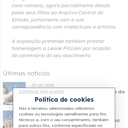
casa romana, agora parcialmente doada
pelos seus filhos ao Arquivo Central do
Estado, juntamente com a sua
correspondência com intelectuais e artistas.
A exposição pretende também prestar
homenagem a Leone Piccioni por ocasião
do centenário do seu nascimento.
Últimas notícias
25 abr 2026
O Vaticano divulgou o calendário da
Continuar sem aceitar
visita pastora...
Política de cookies
Nós e terceiros selecionados utilizamos
24 abr 2026
cookies ou tecnologias semelhantes para fins
técnicos e, com o seu consentimento, também
Foi anunciado o itinerário do Papa
Leão para a sua...
para outros fins, conforme especificado na