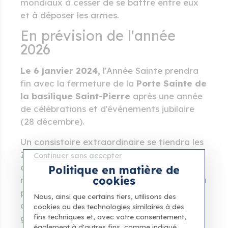
mondiaux à cesser de se battre entre eux
et à déposer les armes.
En prévision de l'année
2026
Le
6 janvier 2024,
l'Année Sainte prendra
fin avec la fermeture de la
Porte Sainte de
la basilique Saint-Pierre
après une année
de célébrations et d'événements jubilaire
(28 décembre).
Un consistoire extraordinaire se tiendra les
7 et 8 janvier 2026 (
à Rome). Les
Continuer sans accepter
cardinaux venus de différentes parties du
Politique en matière de
cookies
monde passeront deux jours à réfléchir et à
prier. Ils apporteront leur soutien et leurs
Nous, ainsi que certains tiers, utilisons des
conseils au pape (Léon) sur la manière de
cookies ou des technologies similaires à des
fins techniques et, avec votre consentement,
gouverner l'ensemble de l'Église (Église
également à d'autres fins, comme indiqué