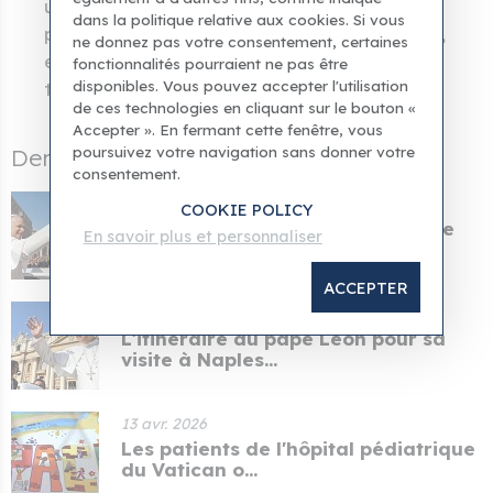
universelle)
,
ainsi que sur la manière de
dans la politique relative aux cookies. Si vous
promouvoir l'écoute, la synodalité et l'unité,
ne donnez pas votre consentement, certaines
et d'œuvrer à l'élimination/la victoire sur
fonctionnalités pourraient ne pas être
disponibles. Vous pouvez accepter l'utilisation
toutes les formes de polarisation.
de ces technologies en cliquant sur le bouton «
Accepter ». En fermant cette fenêtre, vous
poursuivez votre navigation sans donner votre
Dernières nouvelles
consentement.
25 avr. 2026
COOKIE POLICY
Le Vatican a publié le programme
En savoir plus et personnaliser
de la visite past...
ACCEPTER
24 avr. 2026
L'itinéraire du pape Léon pour sa
visite à Naples...
13 avr. 2026
Les patients de l'hôpital pédiatrique
du Vatican o...