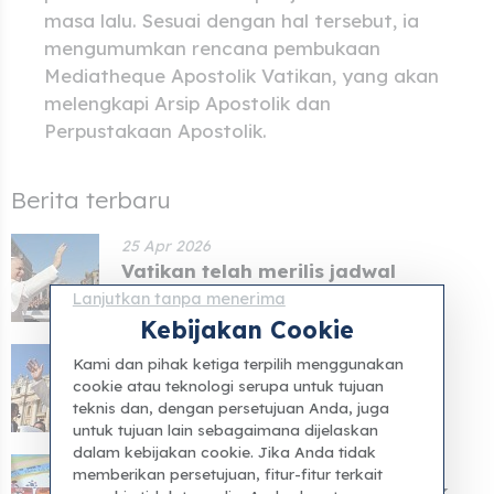
masa lalu. Sesuai dengan hal tersebut, ia
mengumumkan rencana pembukaan
Mediatheque Apostolik Vatikan, yang akan
melengkapi Arsip Apostolik dan
Perpustakaan Apostolik.
Berita terbaru
25 Apr 2026
Vatikan telah merilis jadwal
kunjungan pastoral Pa...
Lanjutkan tanpa menerima
Kebijakan Cookie
24 Apr 2026
Kami dan pihak ketiga terpilih menggunakan
Jadwal kunjungan Paus Leo ke
cookie atau teknologi serupa untuk tujuan
Napoli dan Pompeii te...
teknis dan, dengan persetujuan Anda, juga
untuk tujuan lain sebagaimana dijelaskan
dalam kebijakan cookie. Jika Anda tidak
13 Apr 2026
memberikan persetujuan, fitur-fitur terkait
Para pasien di Rumah Sakit Anak