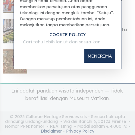
mungkin tidak tersedia. Anda dapat
Vatikan membuat se...
memberikan persetujuan atas penggunaan
teknologi ini dengan mengklik tombol “Setuju”.
Dengan menutup pemberitahuan ini, Anda
05 Apr 2026
melanjutkan tanpa memberikan persetujuan.
Paus Leo I: Paskah membuka pintu
COOKIE POLICY
menuju harapan ya...
Cari tahu lebih lanjut dan sesuaikan
04 Apr 2026
MENERIMA
Paskah 2026
Ini adalah panduan wisata independen — tidak
berafiliasi dengan Museum Vatikan.
© 2023 Culturae Heritage Services srls - Semua hak cipta
dilindungi undang-undang - Via dei Banchi 6, 50123 Firenze -
Nomor PPN: nomor - REA: string - Modal saham € 4.000 i.v. -
Disclaimer
-
Privacy Policy