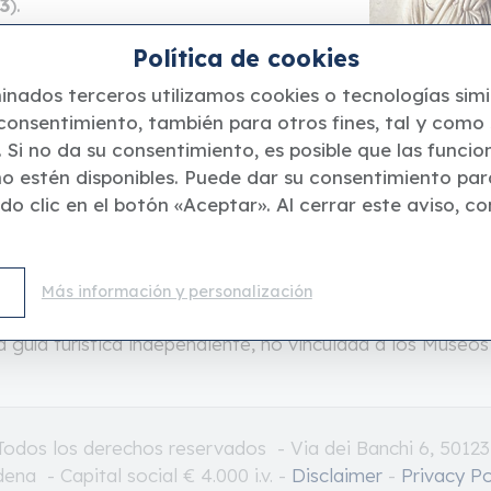
3
).
Sigmund Freud
, quien
Política de cookies
o de caso psiquiátrico en su ensayo
nados terceros utilizamos cookies o tecnologías simil
(
1906
), ilustrando cómo los
consentimiento, también para otros fines, tal y como 
nes psicológicas subyacentes. En
. Si no da su consentimiento, es posible que las funcio
 antiguo, adquirió un molde de este
o estén disponibles. Puede dar su consentimiento par
dio junto a su famoso diván.
o clic en el botón «Aceptar». Al cerrar este aviso, co
Más información y personalización
a guía turística independiente, no vinculada a los Museos
- Todos los derechos reservados - Via dei Banchi 6, 501
dena - Capital social € 4.000 i.v. -
Disclaimer
-
Privacy Po