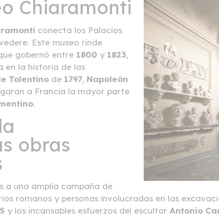
eo Chiaramonti
aramonti
conecta los Palacios
lvedere. Este museo rinde
 que gobernó entre
1800
y
1823
,
 en la historia de las
e Tolentino
de
1797
,
Napoleón
regaran a Francia la mayor parte
ementino
.
la
as obras
s
s a una amplia campaña de
arios romanos y personas involucradas en las excavac
15
y los incansables esfuerzos del escultor
Antonio Ca