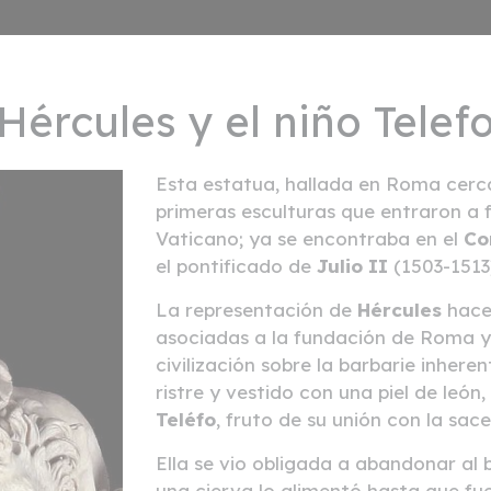
Hércules y el niño Telef
Esta estatua, hallada en Roma cer
primeras esculturas que entraron a 
Vaticano; ya se encontraba en el
Co
el pontificado de
Julio II
(1503-1513)
La representación de
Hércules
hace 
asociadas a la fundación de Roma y, 
civilización sobre la barbarie inher
ristre y vestido con una piel de león,
Teléfo
, fruto de su unión con la sac
Ella se vio obligada a abandonar al
una cierva lo alimentó hasta que fue