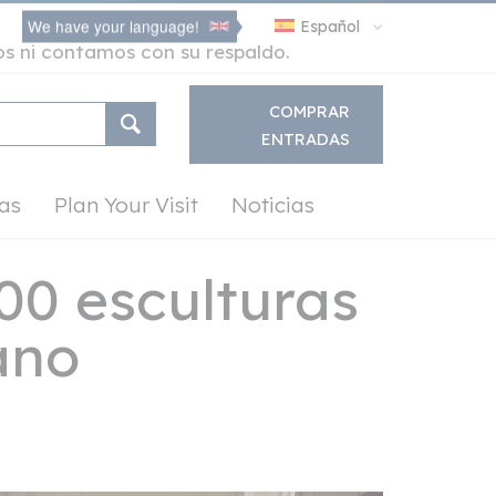
We have your language!
Español
os ni contamos con su respaldo.
COMPRAR
ENTRADAS
as
Plan Your Visit
Noticias
00 esculturas
ano