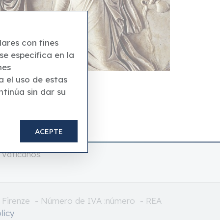
ares con fines
se especifica en la
nes
a el uso de estas
ntinúa sin dar su
ACEPTE
 Vaticanos.
23 Firenze - Número de IVA :número - REA
licy