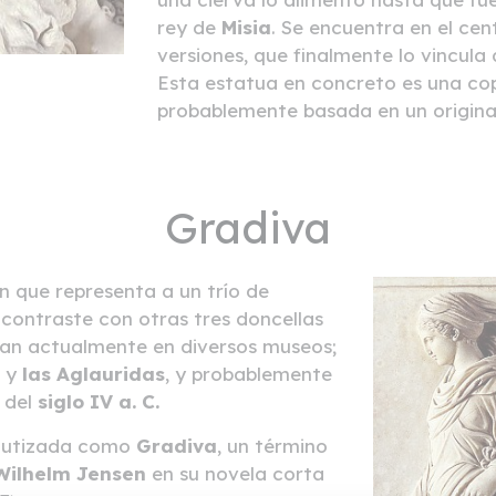
rey de
Misia
. Se encuentra en el ce
versiones, que finalmente lo vincula
Esta estatua en concreto es una cop
probablemente basada en un original 
Gradiva
n que representa a un trío de
contraste con otras tres doncellas
van actualmente en diversos museos;
y
las Aglauridas
, y probablemente
a del
siglo IV a. C.
bautizada como
Gradiva
, un término
Wilhelm Jensen
en su novela corta