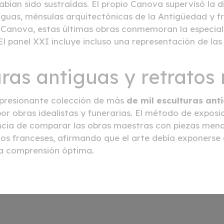
abían sido sustraídas. El propio Canova supervisó la d
iguas, ménsulas arquitectónicas de la Antigüedad y fr
Canova, estas últimas obras conmemoran la especial a
 El panel XXI incluye incluso una representación de la
uras antiguas y retrato
presionante colección de más
de mil esculturas ant
por obras idealistas y funerarias. El método de exposic
ancia de comparar las obras maestras con piezas meno
s franceses, afirmando que el arte debía exponerse e
na comprensión óptima.