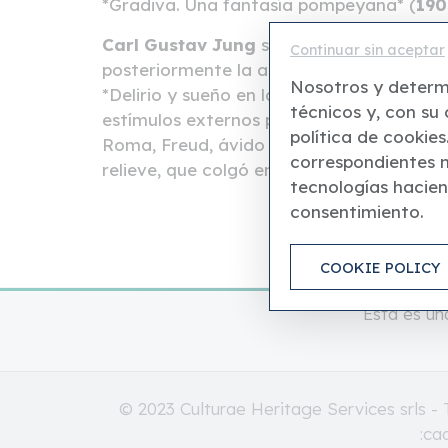
*Gradiva. Una fantasía pompeyana* (
190
Carl Gustav Jung
señaló esta novela a
Continuar sin aceptar
posteriormente la analizó como un estudi
Nosotros y determi
*Delirio y sueño en la Gradiva de Jensen* 
técnicos y, con su 
estímulos externos pueden revelar tensio
política de cookies
Roma, Freud, ávido coleccionista de arte
correspondientes n
relieve, que colgó en la pared de su estu
tecnologías haciend
consentimiento.
COOKIE POLICY
Esta es un
© 2023 Culturae Heritage Services srls 
:ca