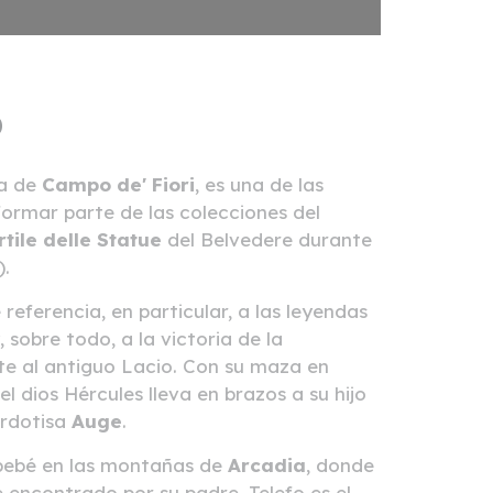
o
ca de
Campo de' Fiori
, es una de las
formar parte de las colecciones del
rtile delle Statue
del Belvedere durante
.
referencia, en particular, a las leyendas
sobre todo, a la victoria de la
ente al antiguo Lacio. Con su maza en
 el dios Hércules lleva en brazos a su hijo
erdotisa
Auge
.
 bebé en las montañas de
Arcadia
, donde
 encontrado por su padre. Telefo es el