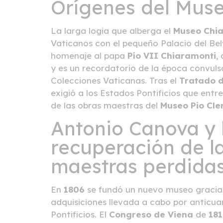
Orígenes del Mus
La larga logia que alberga el
Museo Chi
Vaticanos con el pequeño Palacio del Be
homenaje al papa
Pío VII Chiaramonti
,
y es un recordatorio de la época convulsa
Colecciones Vaticanas. Tras el
Tratado d
exigió a los Estados Pontificios que ent
de las obras maestras del
Museo Pio Cl
Antonio Canova y 
recuperación de l
maestras perdida
En
1806
se fundó un nuevo museo gracia
adquisiciones llevada a cabo por anticu
Pontificios. El
Congreso de Viena
de
18