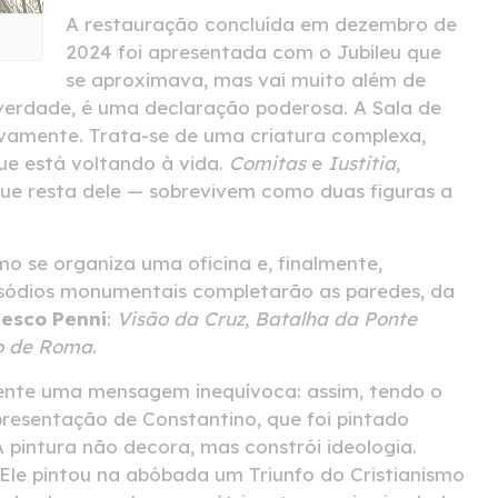
A restauração concluída em dezembro de
2024 foi apresentada com o Jubileu que
se aproximava, mas vai muito além de
 verdade, é uma declaração poderosa. A Sala de
vamente. Trata-se de uma criatura complexa,
ue está voltando à vida.
Comitas
e
Iustitia
,
que resta dele — sobrevivem como duas figuras a
mo se organiza uma oficina e, finalmente,
isódios monumentais completarão as paredes, da
cesco Penni
:
Visão da Cruz
,
Batalha da Ponte
o de Roma
.
mente uma mensagem inequívoca: assim, tendo o
resentação de Constantino, que foi pintado
 pintura não decora, mas constrói ideologia.
le pintou na abóbada um Triunfo do Cristianismo