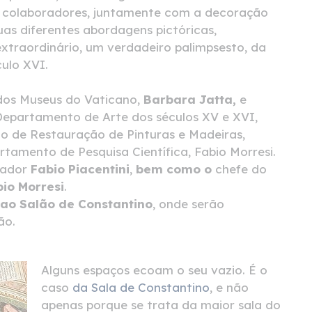
s colaboradores, juntamente com a decoração
as diferentes abordagens pictóricas,
traordinário, um verdadeiro palimpsesto, da
culo XVI.
 dos Museus do Vaticano,
Barbara Jatta,
e
epartamento de Arte dos séculos XV e XVI,
io de Restauração de Pinturas e Madeiras,
tamento de Pesquisa Científica, Fabio Morresi.
rador
Fabio Piacentini
,
bem como o
chefe do
io Morresi
.
 ao Salão de Constantino
, onde serão
ão.
Alguns espaços ecoam o seu vazio. É o
caso
da Sala de Constantino
, e não
apenas porque se trata da maior sala do