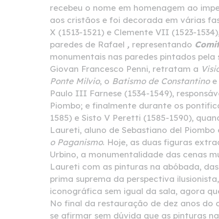
recebeu o nome em homenagem ao imper
aos cristãos e foi decorada em várias f
X (1513-1521) e Clemente VII (1523-1534
paredes de Rafael
,
representando
Comit
monumentais nas paredes pintados pela su
Giovan Francesco Penni, retratam a
Visi
Ponte Milvio
, o
Batismo de Constantino
e
Paulo III Farnese (1534-1549), responsáv
Piombo; e finalmente durante os pontifi
1585) e Sisto V Peretti (1585-1590), q
Laureti, aluno de Sebastiano del Piombo
o Paganismo
. Hoje, as duas figuras extra
Urbino, a monumentalidade das cenas mur
Laureti com as pinturas na abóbada, das
prima suprema da perspectiva ilusionista
iconográfica sem igual da sala, agora qu
No final da restauração de dez anos do c
se afirmar sem dúvida que as pinturas na