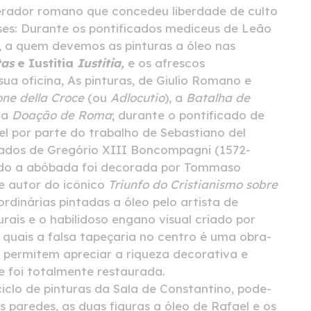
ador romano que concedeu liberdade de culto
ases: Durante os pontificados mediceus de Leão
), a quem devemos as pinturas a óleo nas
as
e Iustitia
Iustitia,
e os afrescos
a oficina, As pinturas, de Giulio Romano e
one della Croce
(ou
Adlocutio
), a
Batalha de
 a
Doação de Roma
; durante o pontificado de
el por parte do trabalho de Sebastiano del
cados de Gregório XIII Boncompagni (1572-
uando a abóbada foi decorada por Tommaso
 e autor do icônico
Triunfo do Cristianismo sobre
ordinárias pintadas a óleo pelo artista de
ais e o habilidoso engano visual criado por
 quais a falsa tapeçaria no centro é uma obra-
, permitem apreciar a riqueza decorativa e
e foi totalmente restaurada.
iclo de pinturas da Sala de Constantino, pode-
s paredes, as duas figuras a óleo de Rafael e os