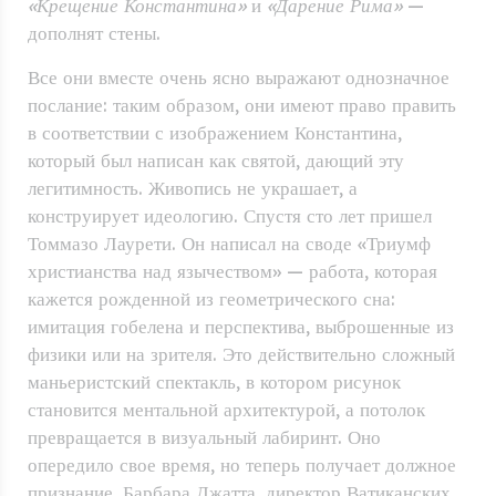
«Крещение Константина»
и
«Дарение Рима»
—
дополнят стены.
Все они вместе очень ясно выражают однозначное
послание: таким образом, они имеют право править
в соответствии с изображением Константина,
который был написан как святой, дающий эту
легитимность. Живопись не украшает, а
конструирует идеологию. Спустя сто лет пришел
Томмазо Лаурети. Он написал на своде «Триумф
христианства над язычеством» — работа, которая
кажется рожденной из геометрического сна:
имитация гобелена и перспектива, выброшенные из
физики или на зрителя. Это действительно сложный
маньеристский спектакль, в котором рисунок
становится ментальной архитектурой, а потолок
превращается в визуальный лабиринт. Оно
опередило свое время, но теперь получает должное
признание. Барбара Джатта, директор Ватиканских