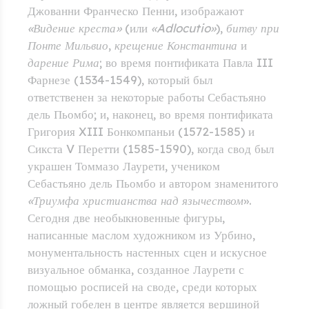
Джованни Франческо Пенни, изображают
«Видение креста»
(или
«Adlocutio»
),
битву при
Понте Мильвио
,
крещение Константина
и
дарение Рима
; во время понтификата Павла III
Фарнезе (1534-1549), который был
ответственен за некоторые работы Себастьяно
дель Пьомбо; и, наконец, во время понтификата
Григория XIII Бонкомпаньи (1572-1585) и
Сикста V Перетти (1585-1590), когда свод был
украшен Томмазо Лаурети, учеником
Себастьяно дель Пьомбо и автором знаменитого
«Триумфа христианства над язычеством
».
Сегодня две необыкновенные фигуры,
написанные маслом художником из Урбино,
монументальность настенных сцен и искусное
визуальное обманка, созданное Лаурети с
помощью росписей на своде, среди которых
ложный гобелен в центре является вершиной