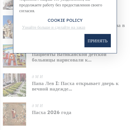
пастырского визита П...
продолжаете работу без предоставления своего
согласия.
д М И
COOKIE POLICY
Объявлен маршрут визита Папы Льва в
Узнайте больше и сделайте на заказ
Неаполь и Помп...
ПРИНЯТЬ
д М И
Пациенты Ватиканской детской
больницы нарисовали к...
д М И
Папа Лев I: Пасха открывает дверь к
вечной надежде...
д М И
Пасха 2026 года