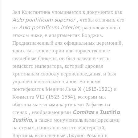
Зал Константина упоминается в документах как
Aula pontificum superior
,
чтобы отличить его
от
Aula pontificum inferior,
расположенного
этажом ниже, в апартаментах Борджиа.
Предназначенный для официальных церемоний,
таких как консистории или торжественные
свадебные банкеты, он был назван в честь
римского императора, который даровал
христианам свободу вероисповедания, и был
украшен в несколько этапов: Во время
понтификатов Медичи Льва X (1513-1521) и
Климента VII (1523-1534), которым мы
обязаны масляными картинами Рафаэля на
стенах
,
изображающими
Comitas
и Iustitia
Iustitia,
а также монументальными фресками
на стенах, написанными его мастерской,
Картины, выполненные Джулио Романо и