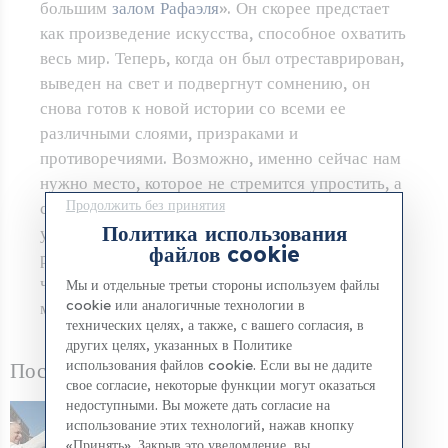
большим
залом Рафаэля
». Он скорее предстает
как произведение искусства, способное охватить
весь мир. Теперь, когда он был отреставрирован,
выведен на свет и подвергнут сомнению, он
снова готов к новой истории со всеми ее
различными слоями, призраками и
противоречиями. Возможно, именно сейчас нам
нужно место, которое не стремится упростить, а
Продолжить без принятия
скорее усложнить. Усилие, которое не дает
Политика использования
утешения, а требует размышлений. Фреска,
файлов cookie
рассказывающая об истории, напоминает нам,
что настоящее, как и само искусство, имеет
Мы и отдельные третьи стороны используем файлы
cookie или аналогичные технологии в
много слоев, значений и точек зрения.
технических целях, а также, с вашего согласия, в
других целях, указанных в Политике
использования файлов cookie. Если вы не дадите
Последние новости
свое согласие, некоторые функции могут оказаться
недоступными. Вы можете дать согласие на
д М И
использование этих технологий, нажав кнопку
Ватикан обнародовал программу
«Принять». Закрыв это уведомление, вы