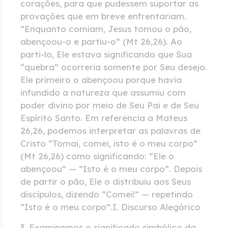
corações, para que pudessem suportar as
provações que em breve enfrentariam.
“Enquanto comiam, Jesus tomou o pão,
abençoou-o e partiu-o” (Mt 26,26). Ao
parti-lo, Ele estava significando que Sua
“quebra” ocorreria somente por Seu desejo.
Ele primeiro o abençoou porque havia
infundido a natureza que assumiu com
poder divino por meio de Seu Pai e de Seu
Espírito Santo. Em referência a Mateus
26,26, podemos interpretar as palavras de
Cristo “Tomai, comei, isto é o meu corpo”
(Mt 26,26) como significando: “Ele o
abençoou” — “Isto é o meu corpo”. Depois
de partir o pão, Ele o distribuiu aos Seus
discípulos, dizendo “Comei!” — repetindo
“Isto é o meu corpo”.I. Discurso Alegórico
3. Examinemos o significado simbólico da