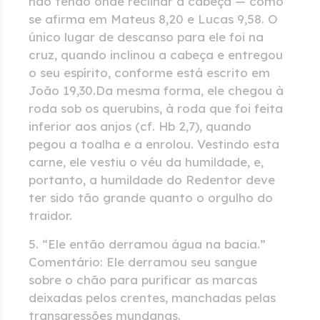
não tendo onde reclinar a cabeça — como
se afirma em Mateus 8,20 e Lucas 9,58. O
único lugar de descanso para ele foi na
cruz, quando inclinou a cabeça e entregou
o seu espírito, conforme está escrito em
João 19,30.Da mesma forma, ele chegou à
roda sob os querubins, à roda que foi feita
inferior aos anjos (cf. Hb 2,7), quando
pegou a toalha e a enrolou. Vestindo esta
carne, ele vestiu o véu da humildade, e,
portanto, a humildade do Redentor deve
ter sido tão grande quanto o orgulho do
traidor.
5. “Ele então derramou água na bacia.”
Comentário: Ele derramou seu sangue
sobre o chão para purificar as marcas
deixadas pelos crentes, manchadas pelas
transgressões mundanas.