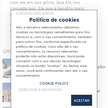
com ele em sua glória. Que Ele nos
conceda isso, Ele que é bendito para
Continuar sem aceitar
sempre. Amém.
Política de cookies
(Do Sermão Dominical “A Ceia do Senhor”,
Nós e terceiros selecionados utilizamos
de Santo Antônio de Pádua, Doutor da
cookies ou tecnologias semelhantes para fins
Igreja)
técnicos e, com o seu consentimento, também
para outros fins, conforme especificado na
política de cookies. Caso não dê o seu
Últimas notícias
consentimento, os recursos relevantes
poderão não estar disponíveis. Você pode
consentir com o uso dessas tecnologias
25 Ebr 2026
clicando no botão “Aceitar”. Ao fechar este
O Vaticano divulgou a programação
aviso, você está continuando sem dar o seu
da visita pastor...
consentimento.
COOKIE POLICY
24 Ebr 2026
Saiba mais e personalize
Foi divulgado o itinerário do Papa
Leão para sua v...
ACEITAR