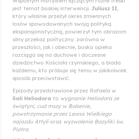
Wspólnym motywem łączącym różne freski
jest temat boskiej interwencji.
Juliusz II
,
który właśnie przeżył okres zmiennych
losów spowodowanych swoją polityką
ekspansjonistyczną, powierzył tym obrazom
silny przekaz polityczny: zarówno w
przeszłości, jak i obecnie, boska opieka
rozciąga się na duchowe i doczesne
dziedzictwo Kościoła rzymskiego, a biada
każdemu, kto próbuje się temu w jakikolwiek
sposób przeciwstawić.
Epizody przedstawione przez Rafaela w
Sali Heliodora
to
wygnanie Heliodora ze
świątyni
,
cud mszy w Bolsenie
,
powstrzymanie przez Leona Wielkiego
najazdu Attyli
oraz
wyzwolenie Bazyliki św.
Piotra
.