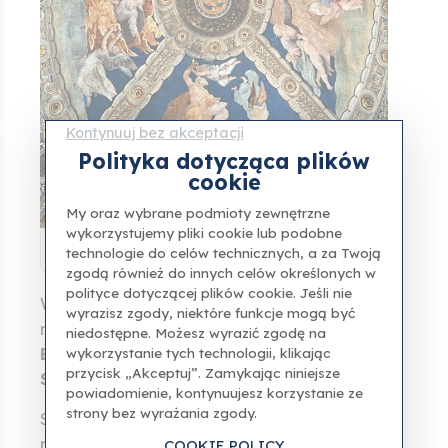
Kontynuuj bez akceptacji
Polityka dotycząca plików
cookie
My oraz wybrane podmioty zewnętrzne
wykorzystujemy pliki cookie lub podobne
Pokój Heliodora - Sufit
technologie do celów technicznych, a za Twoją
zgodą również do innych celów określonych w
polityce dotyczącej plików cookie. Jeśli nie
W niektórych groteskach i łukach nadal
wyrazisz zgody, niektóre funkcje mogą być
można zobaczyć
dzieła Luca Signorelli,
niedostępne. Możesz wyrazić zgodę na
Bramantino, Lorenzo Lotto i Cesare da
wykorzystanie tych technologii, klikając
przycisk „Akceptuj”. Zamykając niniejsze
Sesto
.
powiadomienie, kontynuujesz korzystanie ze
strony bez wyrażania zgody.
Są to pozostałości pierwszych dekoracji
rozpoczętych na początku pontyfikatu
COOKIE POLICY