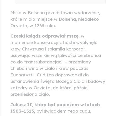
Msza w Bolsena przedstawia wydarzenie,
które miało miejsce w Bolsena, niedaleko
Orvieto, w 1263 roku.
Czeski ksiądz odprawiał mszę
; w
momencie konsekracji z hostii wypłynęła
krew Chrystusa i splamiła korporał,
usuwając wszelkie wątpliwości celebransa
co do transsubstancjacji – przemiany
chleba i wina w ciało i krew podczas
Eucharystii. Cud ten doprowadził do
ustanowienia święta Bożego Ciała i budowy
katedry w Orvieto, do której później
przeniesiono ciało.
Juliusz II, który był papieżem w latach
1503–1513,
był świadkiem tego cudu,