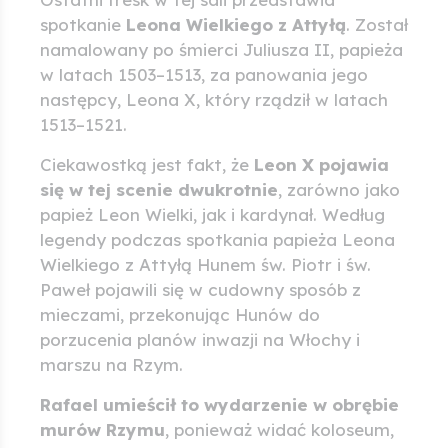
spotkanie
Leona Wielkiego z Attyłą
. Został
namalowany po śmierci Juliusza II, papieża
w latach 1503–1513, za panowania jego
następcy, Leona X, który rządził w latach
1513–1521.
Ciekawostką jest fakt, że
Leon X pojawia
się w tej scenie dwukrotnie
, zarówno jako
papież Leon Wielki, jak i kardynał. Według
legendy podczas spotkania papieża Leona
Wielkiego z Attyłą Hunem św. Piotr i św.
Paweł pojawili się w cudowny sposób z
mieczami, przekonując Hunów do
porzucenia planów inwazji na Włochy i
marszu na Rzym.
Rafael umieścił to wydarzenie w obrębie
murów Rzymu
, ponieważ widać koloseum,