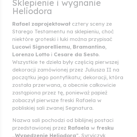
Sklepienie i wygnanie
Heliodora
Rafael zaprojektował
cztery sceny ze
Starego Testamentu na sklepieniu, choć
niektóre groteski i łuki można przypisać
Lucowi Signorelliemu
,
Bramantino
,
Lorenzo Lotto
i
Cesare da Sesto
.
Wszystkie te dzieła były częścią pierwszej
dekoracji zamówionej przez Juliusza II na
początku jego pontyfikatu; dekoracji, która
została przerwana, a obecnie całkowicie
zastąpiona przez tę, ponieważ papież
zobaczył pierwsze freski Rafaela w
pobliskiej sali zwanej Segnatura.
Nazwa sali pochodzi od biblijnej postaci
przedstawionej przez
Rafaela
w
fresku
„Wypędzenie Heliodora
”. Syryjczyk