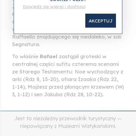
Juliusza II, ale pozostawionych
Dowiedz się więcej i dostosuj
niedokończonych i później zastąpionych
AKCEPTUJ
obecnymi dekoracjami ze względu na
wielkie zamiłowanie papieża do dzieła
Raffaello znajdującego się niedaleko, w sali
Segnatura.
To właśnie
Rafael
zastąpił groteski w
centralnej części sufitu czterema scenami
ze Starego Testamentu: Noe wychodzący z
arki (Rdz 8, 15-20), ofiara Izaaka (Rdz 22,
1-14), Mojżesz przed płonącym krzewem (Wj
3, 1-12) i sen Jakuba (Rdz 28, 10-22).
Jest to niezależny przewodnik turystyczny —
niepowiązany z Muzeami Watykańskimi.