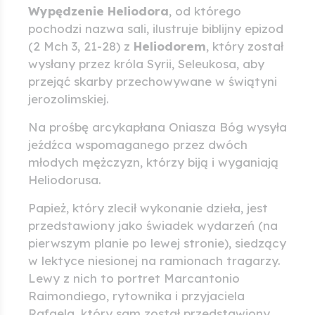
Wypędzenie Heliodora
, od którego
pochodzi nazwa sali, ilustruje biblijny epizod
(2 Mch 3, 21-28) z
Heliodorem
, który został
wysłany przez króla Syrii, Seleukosa, aby
przejąć skarby przechowywane w świątyni
jerozolimskiej.
Na prośbę arcykapłana Oniasza Bóg wysyła
jeźdźca wspomaganego przez dwóch
młodych mężczyzn, którzy biją i wyganiają
Heliodorusa.
Papież, który zlecił wykonanie dzieła, jest
przedstawiony jako świadek wydarzeń (na
pierwszym planie po lewej stronie), siedzący
w lektyce niesionej na ramionach tragarzy.
Lewy z nich to portret Marcantonio
Raimondiego, rytownika i przyjaciela
Rafaela, który sam został przedstawiony