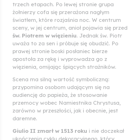
trzech etapach. Po lewej stronie grupa
żołnierzy cofa się przerażona nagłym
światłem, które rozjaśnia noc. W centrum
sceny, w jej centrum, anioł pojawia się przed
św. Piotrem w więzieniu
. Jednak św. Piotr
uważa to za sen i próbuje się obudzić. Po
prawej stronie boski posłaniec bierze
apostoła za rękę i wyprowadza go z
więzienia, omijając śpiących strażników.
Scena ma silną wartość symboliczną:
przypomina osobom udającym się na
audiencję do papieża, że stosowanie
przemocy wobec Namiestnika Chrystusa,
zarówno w przeszłości, jak i obecnie, jest
daremne.
Giulio II zmarł w 1513 roku
i nie doczekał
ukończenia cyklu dekoracyjnego, który