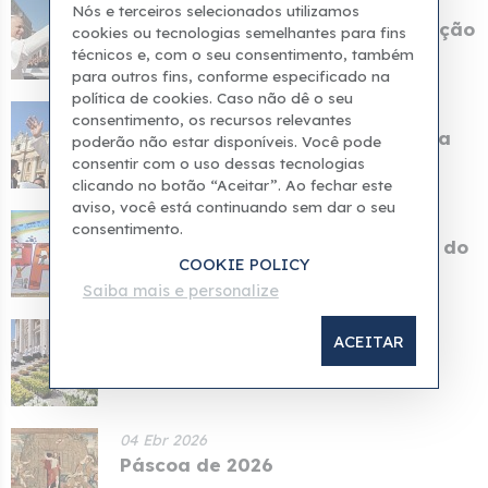
25 Ebr 2026
Nós e terceiros selecionados utilizamos
O Vaticano divulgou a programação
cookies ou tecnologias semelhantes para fins
da visita pastor...
técnicos e, com o seu consentimento, também
para outros fins, conforme especificado na
política de cookies. Caso não dê o seu
24 Ebr 2026
consentimento, os recursos relevantes
Foi divulgado o itinerário do Papa
poderão não estar disponíveis. Você pode
Leão para sua v...
consentir com o uso dessas tecnologias
clicando no botão “Aceitar”. Ao fechar este
aviso, você está continuando sem dar o seu
13 Ebr 2026
consentimento.
Os pacientes do Hospital Infantil do
COOKIE POLICY
Vaticano cria...
Saiba mais e personalize
05 Ebr 2026
ACEITAR
Papa Leão I: A Páscoa abre uma
porta para uma espe...
04 Ebr 2026
Páscoa de 2026