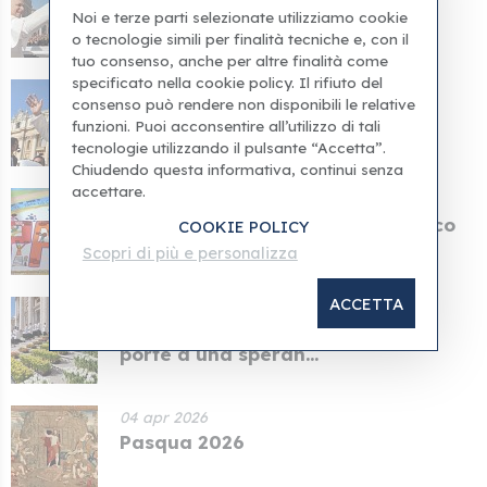
Il Vaticano ha reso noto il
Noi e terze parti selezionate utilizziamo cookie
programma della visita...
o tecnologie simili per finalità tecniche e, con il
tuo consenso, anche per altre finalità come
specificato nella cookie policy. Il rifiuto del
24 apr 2026
consenso può rendere non disponibili le relative
È stato reso noto il programma
funzioni. Puoi acconsentire all’utilizzo di tali
della visita di Pap...
tecnologie utilizzando il pulsante “Accetta”.
Chiudendo questa informativa, continui senza
accettare.
13 apr 2026
I pazienti dell'Ospedale pediatrico
COOKIE POLICY
vaticano hanno...
Scopri di più e personalizza
ACCETTA
05 apr 2026
Papa Leone I: La Pasqua apre le
porte a una speran...
04 apr 2026
Pasqua 2026